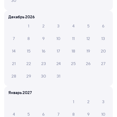
30
Искать билеты
Декабрь 2026
1
2
3
4
5
6
Отели в Кандалакше
Все
Путешественникам нравятся эти варианты
7
8
9
10
11
12
13
14
15
16
17
18
19
20
21
22
23
24
25
26
27
6,9
9,7
8,2
Отель
Отель
Гостев
28
29
30
31
Отель Беломорье
Отель Cкандинавия
Госте
Грин
Январь 2027
3 ⁠864 ⁠₽
6 ⁠875 ⁠₽
3 ⁠588
1
2
3
Отзывы пассажиров Туту о поездах
4
5
6
7
8
9
10