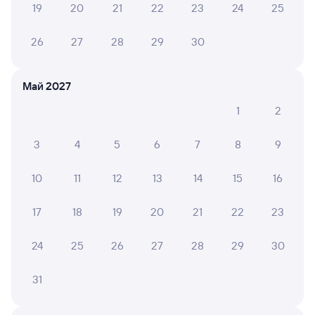
19
20
21
22
23
24
25
26
27
28
29
30
6 причин купить ж/д билеты
Онлайн-покупка за 4 минуты
Май 2027
Онлайн-возврат билетов без очереди в кассу
1
2
Выбор любимых мест на схемах вагонов
3
4
5
6
7
8
9
Подробные ответы на вопросы о поездке или
покупке
10
11
12
13
14
15
16
СМС-сопровождение до посадки в поезд
17
18
19
20
21
22
23
Оформление без регистрации на сайте
24
25
26
27
28
29
30
Частые вопросы
31
Что нужно, чтобы сесть в поезд?