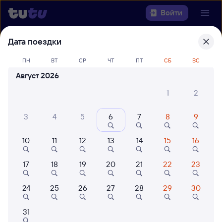
Войти
Дата поездки
Выберите день, чтобы найти
ж/д
билеты Санкт-Петербург Ладож. —
ПН
ВТ
СР
ЧТ
ПТ
СБ
ВС
Кандалакша
Август 2026
22 года работаем для вас
42 млн путешествуют с на
1
2
Откуда
3
4
5
6
7
8
9
Куда
10
11
12
13
14
15
16
Когда
17
18
19
20
21
22
23
Кто едет
24
25
26
27
28
29
30
31
Найти поезда