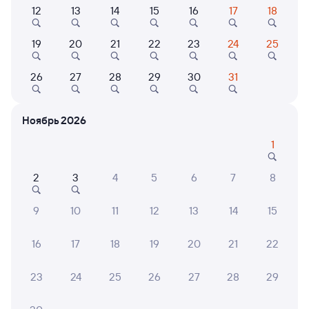
12
13
14
15
16
17
18
Выберите дату
19
20
21
22
23
24
25
Самый быстрый
Фирменный
012А
Проходящий
Двухэтажный
8,5
26
27
28
29
30
31
19 ч 5 м в пути
22:30
17:35
Ноябрь 2026
Санкт-Петербург Ладож.
Кандалакша
1
Санкт-Петербург
в Мурманск
Дни следования
ближайшие: 5, 6, 7 августа
Маршрут
2
3
4
5
6
7
8
Купе
9
10
11
12
13
14
15
от
3 ⁠807 ⁠₽
Выберите дату
16
17
18
19
20
21
22
23
24
25
26
27
28
29
Найдём билет на поезд за вас
Даже если сейчас нет мест