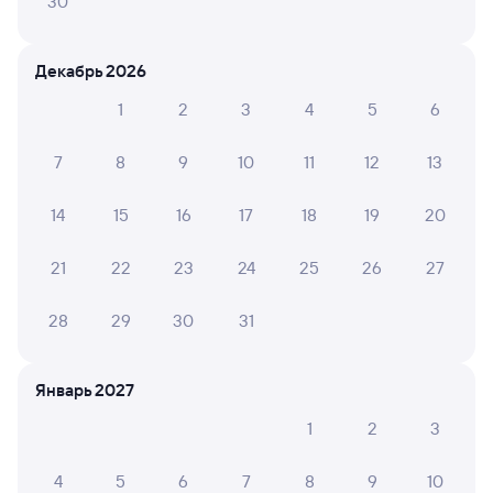
30
Даже если сейчас нет мест
Искать билеты
Декабрь 2026
1
2
3
4
5
6
Отели в Апатитах
Все
7
8
9
10
11
12
13
Путешественникам нравятся эти варианты
14
15
16
17
18
19
20
21
22
23
24
25
26
27
7,5
7,9
10
28
29
30
31
Отель
Отель
Мини-
Изовела
Аметист
Лопа
Январь 2027
7 ⁠700 ⁠₽
2 ⁠753 ⁠₽
3 ⁠680
1
2
3
Отзывы пассажиров Туту о поездах
4
5
6
7
8
9
10