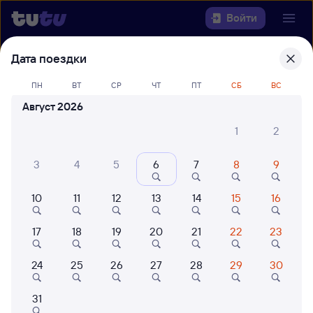
Войти
Дата поездки
Выберите день, чтобы найти
ж/д
билеты Санкт-Петербург Ладож. —
ПН
ВТ
СР
ЧТ
ПТ
СБ
ВС
Апатиты-1
Август 2026
22 года работаем для вас
42 млн путешествуют с на
1
2
Откуда
3
4
5
6
7
8
9
Куда
10
11
12
13
14
15
16
Когда
17
18
19
20
21
22
23
Кто едет
24
25
26
27
28
29
30
31
Найти поезда