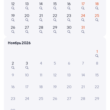
12
13
14
15
16
17
18
Выберите дату
19
20
21
22
23
24
25
Самый быстрый
Фирменный
012А
Проходящий
Двухэтажный
8,5
26
27
28
29
30
31
20 ч 58 м в пути
22:30
19:28
Ноябрь 2026
Санкт-Петербург Ладож.
Апатиты-1
1
Санкт-Петербург
Апатиты
в Мурманск
2
3
4
5
6
7
8
Дни следования
ближайшие: 5, 6, 7 августа
Маршрут
9
10
11
12
13
14
15
Купе
от
3 ⁠567 ⁠₽
16
17
18
19
20
21
22
Выберите дату
23
24
25
26
27
28
29
Найдём билет на поезд за вас