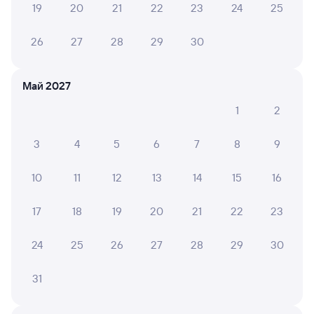
19
20
21
22
23
24
25
26
27
28
29
30
6 причин купить ж/д билеты
Май 2027
Онлайн-покупка за 4 минуты
1
2
Онлайн-возврат билетов без очереди в кассу
3
4
5
6
7
8
9
Выбор любимых мест на схемах вагонов
Подробные ответы на вопросы о поездке или
10
11
12
13
14
15
16
покупке
17
18
19
20
21
22
23
СМС-сопровождение до посадки в поезд
Оформление без регистрации на сайте
24
25
26
27
28
29
30
31
Частые вопросы