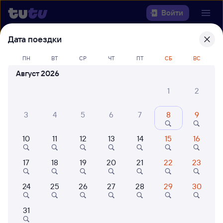
Войти
Дата поездки
Выберите день, чтобы найти
ж/д
билеты Ижевск — Вязники
ПН
ВТ
СР
ЧТ
ПТ
СБ
ВС
Август 2026
Откуда
1
2
Куда
3
4
5
6
7
8
9
Когда
10
11
12
13
14
15
16
Кто едет
17
18
19
20
21
22
23
24
25
26
27
28
29
30
Найти поезда
31