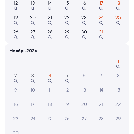
Найдём билет на поезд за вас
12
13
14
15
16
17
18
Даже если сейчас нет мест
19
20
21
22
23
24
25
Искать билеты
26
27
28
29
30
31
Отели в Вязниках
Все
Ноябрь 2026
Путешественникам нравятся эти варианты
1
2
3
4
5
6
7
8
7,1
7,8
9
10
11
12
13
14
15
Мини-отель
Мини-отель
Кварт
Мини-отель
Мотель Транзит
1-ком
16
17
18
19
20
21
22
Светофор
Квар
1 ⁠938 ⁠₽
1 ⁠428 ⁠₽
1 ⁠800
23
24
25
26
27
28
29
30