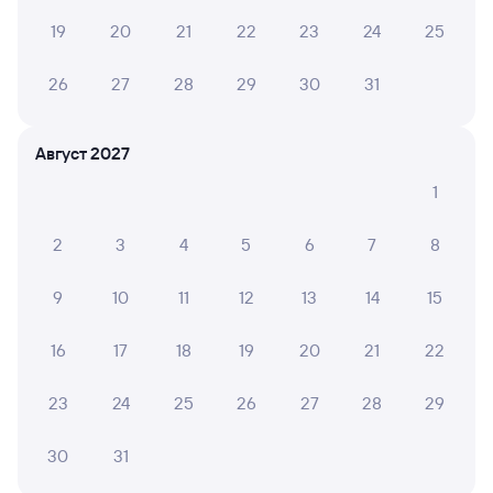
19
20
21
22
23
24
25
Обратные билеты из Ижевска в Вязники
26
27
28
29
30
31
Отели
Другие авиарейсы из Ижевска
Август 2027
Купить билеты на поезд Вязники
1
Расписание автобусов Ижевск — Вязники
2
3
4
5
6
7
8
Вокзал Ижевск
9
10
11
12
13
14
15
16
17
18
19
20
21
22
23
24
25
26
27
28
29
30
31