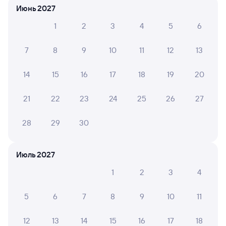
Июнь 2027
Онлайн-возврат билетов без очереди в кассу
1
2
3
4
5
6
Выбор любимых мест на схемах вагонов
7
8
9
10
11
12
13
Подробные ответы на вопросы о поездке или
покупке
14
15
16
17
18
19
20
СМС-сопровождение до посадки в поезд
21
22
23
24
25
26
27
Оформление без регистрации на сайте
28
29
30
Частые вопросы
Июль 2027
Что нужно, чтобы сесть в поезд?
1
2
3
4
Как поменять билет на другую дату или
на другой поезд?
5
6
7
8
9
10
11
Как вернуть билет?
12
13
14
15
16
17
18
Что делать, если ошибся при вводе данных