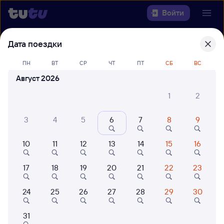
Войти
Дата поездки
Выберите день, чтобы найти
ж/д
билеты Екатеринбург Пасс. —
ПН
ВТ
СР
ЧТ
ПТ
СБ
ВС
Оренбург
Август 2026
22 года работаем для вас
42 млн путешествуют с на
1
2
Откуда
3
4
5
6
7
8
9
Куда
10
11
12
13
14
15
16
Когда
17
18
19
20
21
22
23
Кто едет
24
25
26
27
28
29
30
31
Найти поезда