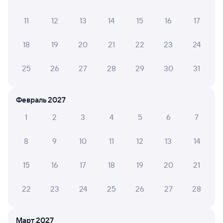
Путешественникам нравятся эти варианты
11
12
13
14
15
16
17
18
19
20
21
22
23
24
9,3
9,2
9,2
25
26
27
28
29
30
31
Отель
Отель
ОТО отель Tweed
Hilton Garden Inn
Бриз
Февраль 2027
Orenburg
1
2
3
4
5
6
7
2 ⁠755 ⁠₽
8 ⁠037 ⁠₽
2 ⁠300
8
9
10
11
12
13
14
Отзывы пассажиров Туту о поездах
15
16
17
18
19
20
21
по этому направлению
22
23
24
25
26
27
28
Мы отображаем актуальные отзывы и не удаляем
отрицательные мнения
Март 2027