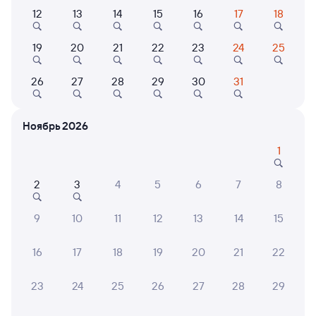
12
13
14
15
16
17
18
Выберите дату
19
20
21
22
23
24
25
122Е
7,7
26
27
28
29
30
31
21 ч 34 м в пути
15:37
13:11
Ноябрь 2026
Екатеринбург Пасс.
Оренбург
Екатеринбург
1
Дни следования
ближайшие: 6, 7, 8 августа
Маршрут
2
3
4
5
6
7
8
Плацкарт
Купе
9
10
11
12
13
14
15
от
2 ⁠472 ⁠₽
от
2 ⁠569 ⁠₽
Выберите дату
16
17
18
19
20
21
22
Самый быстрый
23
24
25
26
27
28
29
345Е
Проходящий
7,7