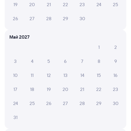
19
20
21
22
23
24
25
26
27
28
29
30
ЕЛЕНА А.
10
01 августа 2026 • Поезд 122Е
В поезде чисто, проводники вежливые. Рекомендую
Май 2027
1
2
ЛЮДМИЛА К.
4
3
4
5
6
7
8
9
01 августа 2026 • Поезд 379У
В вагоне чисто, персонал вежливый и
10
11
12
13
14
15
16
предупредительный. Одна беда -в Орске сломался
кондиционер и ехали без него, по жаре это то еще
17
18
19
20
21
22
23
удовольствие....
24
25
26
27
28
29
30
6 причин купить ж/д билеты
31
Онлайн-покупка за 4 минуты