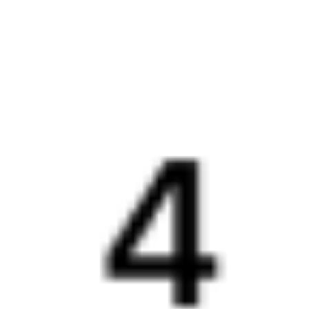
Путешественникам
Справочная
Путеводитель по странам
Бонусная программа
Подарочные сертификаты
Компания
История Туту.ру
Вакансии
Обратная связь
Контактная информация
Партнерам
Реклама на Туту.ру