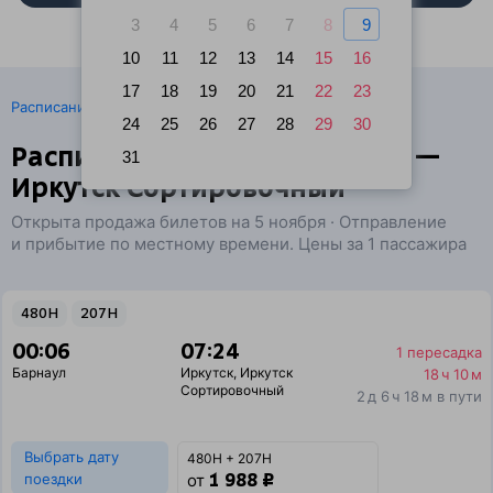
3
4
5
6
7
8
9
10
11
12
13
14
15
16
17
18
19
20
21
22
23
·
Расписание поездов
Ж/д билеты Барнаул → Иркутск
24
25
26
27
28
29
30
Расписание поездов Барнаул —
31
Иркутск Сортировочный
Открыта продажа билетов на 5 ноября · Отправление
и прибытие по местному времени. Цены за 1 пассажира
480Н
207Н
00:06
07:24
1 пересадка
Барнаул
Иркутск
,
Иркутск
18 ч 10 м
Сортировочный
2 д 6 ч 18 м в пути
Выбрать дату
480Н + 207Н
1 988 ₽
поездки
от