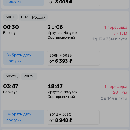
8 005 ₽
поездки
от
306Н
002Э
Россия
00:30
21:06
1 пересадка
Барнаул
Иркутск
,
Иркутск
7 ч 15 м
Сортировочный
1 д 19 ч 36 м в пути
Выбрать дату
306Н + 002Э
6 393 ₽
поездки
от
302*Ц
206*С
03:47
18:47
1 пересадка
Барнаул
Иркутск
,
Иркутск
20 ч 7 м
Сортировочный
2 д 14 ч в пути
Выбрать дату
301Ц + 205С
8 948 ₽
поездки
от