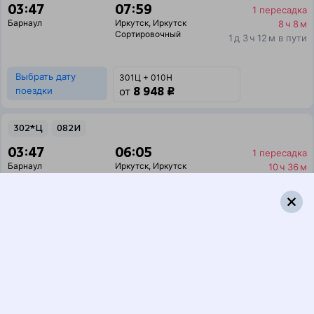
03:47
07:59
1 пересадка
Барнаул
Иркутск
,
Иркутск
8 ч 8 м
Сортировочный
1 д 3 ч 12 м в пути
Выбрать дату
301Ц + 010Н
8 948 ₽
поездки
от
302*Ц
082И
03:47
06:05
1 пересадка
Барнаул
Иркутск
,
Иркутск
10 ч 36 м
Сортировочный
2 д 1 ч 18 м в пути
Выбрать дату
301Ц + 082И
8 948 ₽
поездки
от
302*Ц
002Э
Россия
03:47
21:06
1 пересадка
Барнаул
Иркутск
,
Иркутск
4 ч 1 м