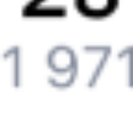
Отели в Иркутске
Поддержка 24/7 на Туту
6 причин купить ж/д билеты именно здесь
Онлайн-покупка за 4 минуты
Онлайн-возврат билетов без очереди в кассу
Выбор любимых мест на схемах вагонов
Подробные ответы на вопросы о поездке или покупке
СМС-сопровождение до посадки в поезд
Оформление без регистрации на сайте
Частые вопросы
Что нужно, чтобы сесть в поезд?