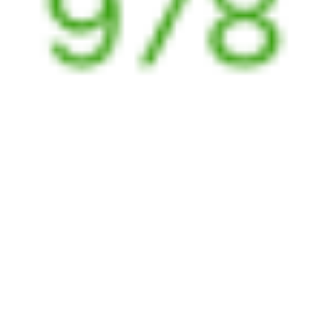
2 д 10 ч 55 м в пути
Выбрать дату
095Н + 070Я
2 118 ₽
поездки
от
323Н
070Я
20:14
08:09
1 пересадка
Барнаул
Иркутск
,
Иркутск
3 ч 24 м
Сортировочный
2 д 10 ч 55 м в пути
Выбрать дату
323Н + 070Я
3 119 ₽
поездки
от
321Н
070Я
20:14
08:09
1 пересадка
Барнаул
Иркутск
,
Иркутск
3 ч 24 м
Сортировочный
2 д 10 ч 55 м в пути