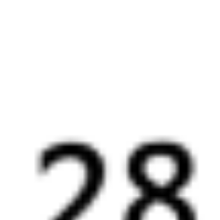
Искать билеты
Узнайте расписание движения пассажирских поездов РЖД
из Барнаула в Иркутск. Будьте внимательны, расписание может
измениться. На этой странице вы видите актуальное расписание
движения поездов в 2026 году.
Подробнее о покупке билетов
РЖД
А ещё здесь можно найти
Обратные билеты из Барнаула в Иркутск
Авиабилеты Барнаул — Иркутск
Другие авиарейсы из Барнаула
Отели Иркутска
Купить билеты на поезд до
Иркутска
Вокзал Барнаул