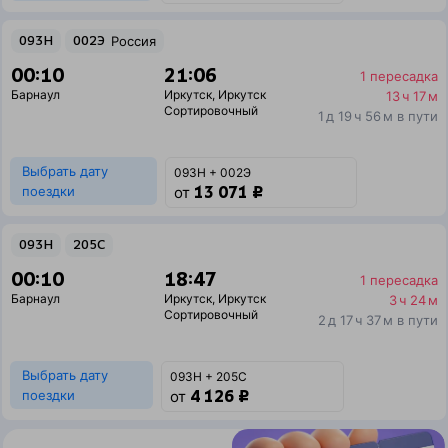
093Н
002Э
Россия
00:10
21:06
1 пересадка
Барнаул
Иркутск
,
Иркутск
13 ч 17 м
Сортировочный
1 д 19 ч 56 м в пути
Выбрать дату
093Н + 002Э
13 071 ₽
поездки
от
093Н
205С
00:10
18:47
1 пересадка
Барнаул
Иркутск
,
Иркутск
3 ч 24 м
Сортировочный
2 д 17 ч 37 м в пути
Выбрать дату
093Н + 205С
4 126 ₽
поездки
от