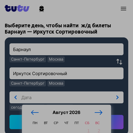
!
!
Выберите день, чтобы найти
ж/д билеты
Барнаул — Иркутск Сортировочный
Санкт-Петербург
Москва
Санкт-Петербург
Москва
сегодня
завтра
послезавтра
Август 2026
Найти ж/д билеты
ПН
ВТ
СР
ЧТ
ПТ
СБ
ВС
1
2