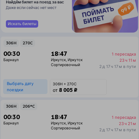
Найдём билет на поезд за вас
Даже если сейчас нет мест
Искать билеты
306Н
270С
00:30
18:47
1 пересадка
Барнаул
Иркутск
,
Иркутск
23 ч 11 м
Сортировочный
2 д 17 ч 17 м в пути
Выбрать дату
306Н + 270С
8 005 ₽
поездки
от
306Н
206*С
00:30
18:47
1 пересадка
Барнаул
Иркутск
,
Иркутск
23 ч 21 м
Сортировочный
2 д 17 ч 17 м в пути