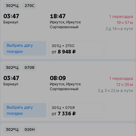
302*Ц
270С
03:47
18:47
1 пересадка
Барнаул
Иркутск
,
Иркутск
19 ч 57 м
Сортировочный
2 д 14 ч в пути
Выбрать дату
301Ц + 270С
8 948 ₽
поездки
от
302*Ц
070Я
03:47
08:09
1 пересадка
Барнаул
Иркутск
,
Иркутск
12 ч 35 м
Сортировочный
2 д 3 ч 22 м в пути
Выбрать дату
301Ц + 070Я
7 336 ₽
поездки
от
302*Ц
010Н