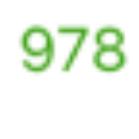
22:14
08:09
1 пересадка
Барнаул
Иркутск
,
Иркутск
1 ч 3 м
Сортировочный
2 д 8 ч 55 м в пути
Выбрать дату
110Н + 070Я
12 899 ₽
поездки
от
110Н
010Н
22:14
07:59
1 пересадка
Барнаул
Иркутск
,
Иркутск
4 ч 31 м
Сортировочный
2 д 8 ч 45 м в пути
Выбрать дату
110Н + 010Н
12 899 ₽
поездки
от
Найдём билет на поезд за вас
Даже если сейчас нет мест