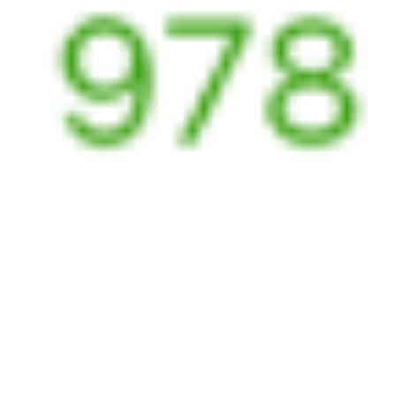
095Н
010Н
20:14
07:59
1 пересадка
Барнаул
Иркутск
,
Иркутск
6 ч 47 м
Сортировочный
2 д 10 ч 45 м в пути
Выбрать дату
095Н + 010Н
2 118 ₽
поездки
от
110Н
002Э
Россия
22:14
21:06
1 пересадка
Барнаул
Иркутск
,
Иркутск
8 ч 21 м
Сортировочный
1 д 21 ч 52 м в пути
Выбрать дату
110Н + 002Э
12 899 ₽
поездки
от