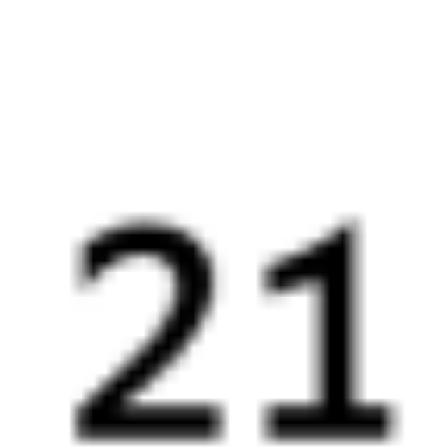
110Н
270С
22:14
18:47
1 пересадка
Барнаул
Иркутск
,
Иркутск
9 ч 13 м
Сортировочный
2 д 19 ч 33 м в пути
Выбрать дату
110Н + 270С
12 899 ₽
поездки
от
110Н
205С
22:14
18:47
1 пересадка
Барнаул
Иркутск
,
Иркутск
8 ч 20 м
Сортировочный
2 д 19 ч 33 м в пути
Выбрать дату
110Н + 205С
3 954 ₽
поездки
от
110Н
070Я