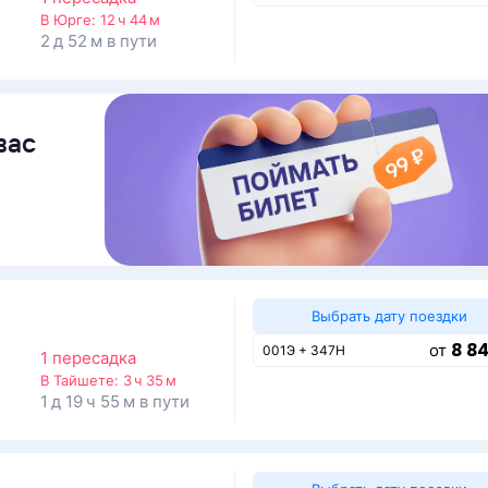
В Юрге:
12 ч 44 м
2 д 52 м в пути
вас
Выбрать дату поездки
8 84
от
001Э + 347Н
1 пересадка
В Тайшете:
3 ч 35 м
1 д 19 ч 55 м в пути