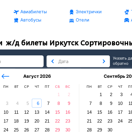
Авиабилеты
Электрички
Автобусы
Отели
и
ж/д билеты Иркутск Сортировочн
Указать д
обратно
тербург
сегодня
завтра
Август 2026
Сентябрь 20
послезавтра
ПН
ВТ
СР
ЧТ
ПТ
СБ
ВС
ПН
ВТ
СР
ЧТ
П
1
2
1
2
3
3
4
5
6
7
8
9
7
8
9
10
1
аул
10
11
12
13
14
15
16
14
15
16
17
1
ск Сортировочный — Барнаул
17
18
19
20
21
22
23
21
22
23
24
2
равление и прибытие по местному времени. Цены за 1 пасса
24
25
26
27
28
29
30
28
29
30