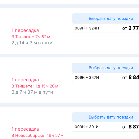
Выбрать дату поездки
2 77
от
009Н + 324Н
1 пересадка
В Татарске:
7 ч 52 м
2 д 14 ч 3 м в пути
Выбрать дату поездки
8 84
от
009Н + 347Н
1 пересадка
В Тайшете:
1 д 15 ч 20 м
3 д 7 ч 37 м в пути
Выбрать дату поездки
8 87
от
009Н + 301И
1 пересадка
В Новосибирске:
16 ч 57 м