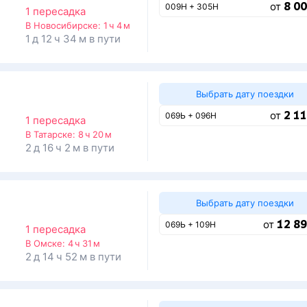
8 00
от
009Н + 305Н
1 пересадка
В Новосибирске:
1 ч 4 м
1 д 12 ч 34 м в пути
Выбрать дату поездки
2 11
от
069Ь + 096Н
1 пересадка
В Татарске:
8 ч 20 м
2 д 16 ч 2 м в пути
Выбрать дату поездки
12 89
от
069Ь + 109Н
1 пересадка
В Омске:
4 ч 31 м
2 д 14 ч 52 м в пути