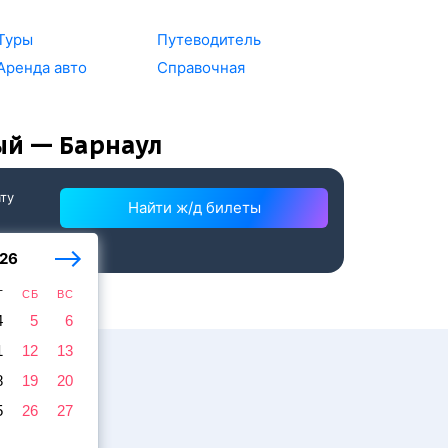
Туры
Путеводитель
Аренда авто
Справочная
ый — Барнаул
ату
Найти ж/д билеты
26
Т
СБ
ВС
4
5
6
1
12
13
8
19
20
5
26
27
жира