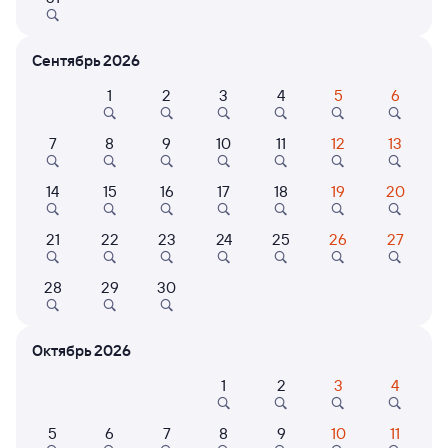
Сентябрь 2026
Расписание поездов Санкт-Петербург-
Балт. — Луга-1
1
2
3
4
5
6
Расписание поездов Луга-1 — Санкт-Петербург-Балт.
7
8
9
10
11
12
13
Открыта продажа билетов на 4 ноября. Отправление и прибытие
по местному времени. Цены за 1 пассажира
14
15
16
17
18
19
20
Самый быстрый
21
22
23
24
25
26
27
839В
Ласточка
Проходящий
9,1
28
29
30
1 ч 29 м в пути
06:55
08:24
Санкт-Петербург-Балт.
Луга-1
Октябрь 2026
Санкт-Петербург
Луга
в Печоры Псковские
1
2
3
4
Дни следования
ближайшие: 8, 9, 15 августа
Маршрут
5
6
7
8
9
10
11