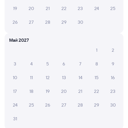
19
20
21
22
23
24
25
Сидячий
от
1 ⁠048 ⁠₽
26
27
28
29
30
Выберите дату
Самый быстрый
Май 2027
815Р
Ласточка ЭС2ГП
Проходящий
8,5
1
2
1 ч 29 м в пути
23:40
01:09
3
4
5
6
7
8
9
Санкт-Петербург-Балт.
Луга-1
Санкт-Петербург
Луга
10
11
12
13
14
15
16
в Псков-Пасс.
17
18
19
20
21
22
23
Дни следования
ближайшие: 7, 8, 13 августа
Маршрут
24
25
26
27
28
29
30
Сидячий
от
1 ⁠048 ⁠₽
31
Выберите дату