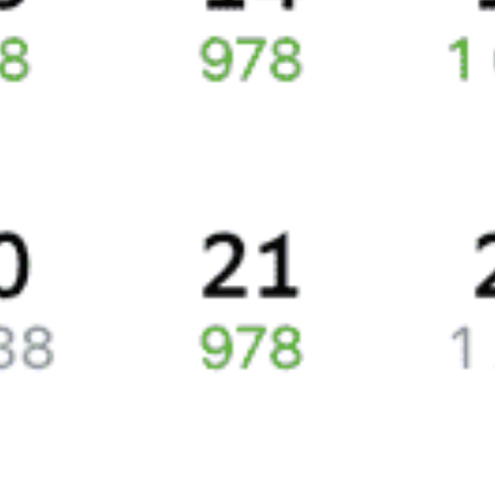
Сколько стоят билеты Санкт-Петербург—Псков
Покупка билетов на поезда, курсирующие между Санкт-
Петербургом и Псковом, в среднем составляет 1678 рублей.
Цена жд билета на поезд составляет
Жд билеты из Санкт-Петербурга в Псков
Точное расписание поездов по вокзалам
узнавайте на Туту.ру.
У нас всегда актуальная информация о расписании поездов
дальнего следования и наличии свободных мест со всеми
обновлениями на 2026 год. Если нужных билетов не оказалось,
закажите наши уведомления, и, если кто-то отменит поездку
или появятся дополнительные места, мы пришлем вам СМС или
письмо на почту.