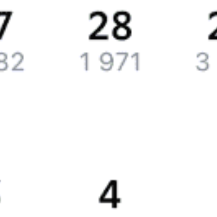
Путешественникам
Справочная
Путеводитель по странам
Бонусная программа
Подарочные сертификаты
Билеты РЖД
Компания
История Туту.ру
Вакансии
Обратная связь
Контактная информация
Партнерам
Реклама на Туту.ру