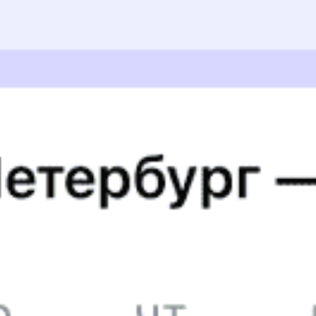
отличную работу! Вы делаете мою жизнь проще и
удобнее. Спасибо за профессионализм, оперативность и
внимательное отношение к клиентам. Желаю вам
дальнейшего процветания и успехов!
Василий К., дата поездки 6 июня 2025
Приятная и быстрая поезда. Поезд чистый, кресла
удобные, персонал все время доступен.
Arina B., дата поездки 21 апреля 2025
5 причин купить
ж/д
билет
на Туту.ру
Быстрая и удобная
онлайн-покупка
за 4 минуты.
Без обязательной регистрации на сайте.
Интерактивные схемы вагонов помогут выбрать
лучшее место.