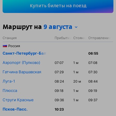
277 км. На этом маршруте будет 5 остановок. Самая
Купить билеты на поезд
продолжительная стоянка поезда на станции Луга-1 —
20 минут.
Маршрут на
9 августа
Станция
Прибытие
Стоянка
Отправление
Россия
Санкт-Петербург-Балт.
06:55
Аэропорт (Пулково)
07:07
1
м
07:08
Гатчина Варшавская
07:29
1
м
07:30
Луга-1
08:24
20
м
08:44
Плюсса
09:18
1
м
09:19
Струги Красные
09:36
1
м
09:37
Псков-Пасс.
10:23