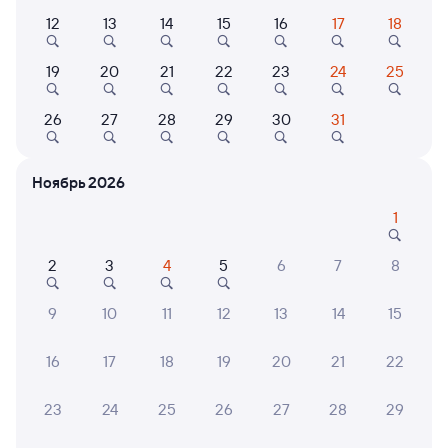
12
13
14
15
16
17
18
545У
Проходящий
7,5
15 ч 7 м в пути
21:46
12:53
19
20
21
22
23
24
25
Аполлонская
Сочи
26
27
28
29
30
31
Новопавловск
в Сириус (Олимпийский
из Орска
Парк)
Ноябрь 2026
Дни следования
ближайшие: 10, 12, 14 августа
Маршрут
1
Плацкарт
Купе
от
1 ⁠748 ⁠₽
от
3 ⁠005 ⁠₽
2
3
4
5
6
7
8
Выберите дату
9
10
11
12
13
14
15
16
17
18
19
20
21
22
571Э
Проходящий
7,6
15 ч 1 м в пути
21:52
12:53
23
24
25
26
27
28
29