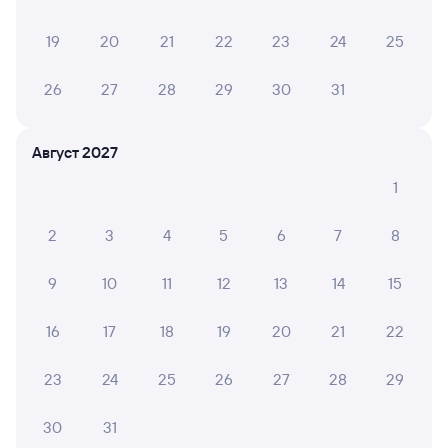
19
20
21
22
23
24
25
6 причин купить ж/д билеты
26
27
28
29
30
31
Онлайн-покупка за 4 минуты
Август 2027
Онлайн-возврат билетов без очереди в кассу
1
Выбор любимых мест на схемах вагонов
2
3
4
5
6
7
8
Подробные ответы на вопросы о поездке или
покупке
9
10
11
12
13
14
15
СМС-сопровождение до посадки в поезд
16
17
18
19
20
21
22
Оформление без регистрации на сайте
23
24
25
26
27
28
29
Частые вопросы
30
31