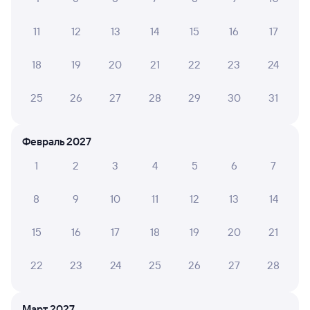
Аполлонская
Сочи
Новопавловск
в Адлер
11
12
13
14
15
16
17
из Владикавказа
Дни следования
ближайшие: 8, 9, 10 августа
Маршрут
18
19
20
21
22
23
24
25
26
27
28
29
30
31
Сидячий
Плацкарт
Купе
СВ
от
1 ⁠780 ⁠₽
от
2 ⁠113 ⁠₽
от
3 ⁠041 ⁠₽
от
8 ⁠211 ⁠₽
Выберите дату
Февраль 2027
1
2
3
4
5
6
7
Найдём билет на поезд за вас
Даже если сейчас нет мест
8
9
10
11
12
13
14
15
16
17
18
19
20
21
Искать билеты
22
23
24
25
26
27
28
Отели в Сочи
Все
Путешественникам нравятся эти варианты
Март 2027