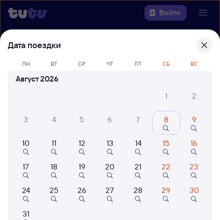
Войти
Дата поездки
Выберите день, чтобы найти
ж/д
билеты Аполлонская — Сочи
ПН
ВТ
СР
ЧТ
ПТ
СБ
ВС
Август 2026
Откуда
1
2
Куда
3
4
5
6
7
8
9
Когда
10
11
12
13
14
15
16
Кто едет
17
18
19
20
21
22
23
Найти поезда
24
25
26
27
28
29
30
31