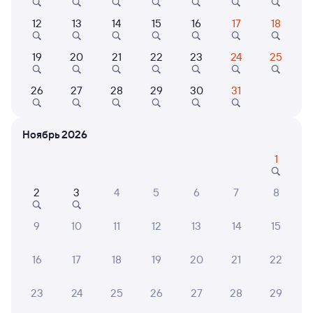
от
2 ⁠065 ⁠₽
от
3 ⁠306 ⁠₽
от
9 ⁠081 ⁠₽
12
13
14
15
16
17
18
Выберите дату
19
20
21
22
23
24
25
251С
Проходящий
8,1
26
27
28
29
30
31
5 ч 3 м в пути
06:00
11:03
Ноябрь 2026
Аполлонская
Кавказская
Новопавловск
Кропоткин
1
из Владикавказа
в Санкт-Петербург-Главн.
2
3
4
5
6
7
8
Дни следования
ближайшие: 6, 8, 10 августа
Маршрут
9
10
11
12
13
14
15
Плацкарт
Купе
от
2 ⁠143 ⁠₽
от
3 ⁠267 ⁠₽
16
17
18
19
20
21
22
Выберите дату
23
24
25
26
27
28
29
Самый быстрый