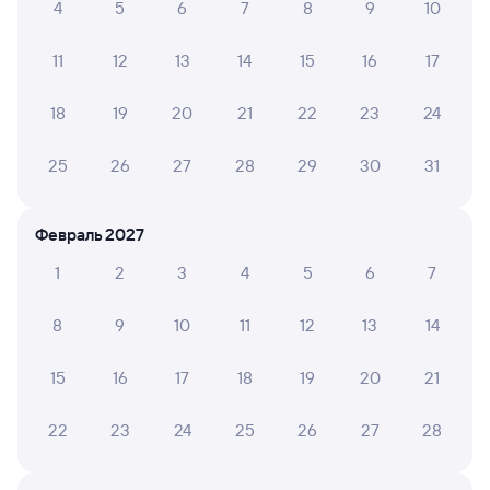
4
5
6
7
8
9
10
377С
Проходящий
8,1
11
12
13
14
15
16
17
5 ч 7 м в пути
17:13
22:20
18
19
20
21
22
23
24
Аполлонская
Кавказская
Новопавловск
Кропоткин
из Владикавказа
в Новороссийск
25
26
27
28
29
30
31
Дни следования
ближайшие: 6, 8, 10 августа
Маршрут
Февраль 2027
Сидячий
Плацкарт
Купе
СВ
от
1 ⁠334 ⁠₽
от
1 ⁠991 ⁠₽
от
2 ⁠434 ⁠₽
от
9 ⁠400 ⁠₽
1
2
3
4
5
6
7
Выберите дату
8
9
10
11
12
13
14
15
16
17
18
19
20
21
307Э
Проходящий
9,2
22
23
24
25
26
27
28
5 ч 35 м в пути
20:26
02:01
Аполлонская
Кавказская