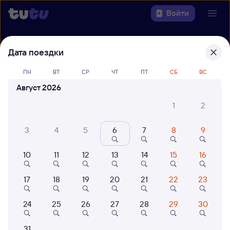
Войти
Выберите день, чтобы найти
ж/д
Дата поездки
билеты Аполлонская — Кавказская
ПН
ВТ
СР
ЧТ
ПТ
СБ
ВС
22 года работаем для вас
42 млн путешествуют с на
Август 2026
Откуда
1
2
Куда
3
4
5
6
7
8
9
Когда
10
11
12
13
14
15
16
Кто едет
17
18
19
20
21
22
23
24
25
26
27
28
29
30
Найти поезда
31