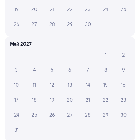
Плацкарт
Купе
СВ
от
2 ⁠224 ⁠₽
от
4 ⁠256 ⁠₽
от
9 ⁠567 ⁠₽
19
20
21
22
23
24
25
Выберите дату
26
27
28
29
30
061С
Эльбрус
Проходящий
8,1
Май 2027
5 ч 34 м в пути
1
2
21:09
02:43
Аполлонская
Кавказская
3
4
5
6
7
8
9
Новопавловск
Кропоткин
из Нальчика
в Москву Павелецкую
10
11
12
13
14
15
16
Дни следования
ближайшие: 6, 8, 10 августа
Маршрут
17
18
19
20
21
22
23
Плацкарт
Купе
от
2 ⁠143 ⁠₽
от
3 ⁠267 ⁠₽
24
25
26
27
28
29
30
Выберите дату
31