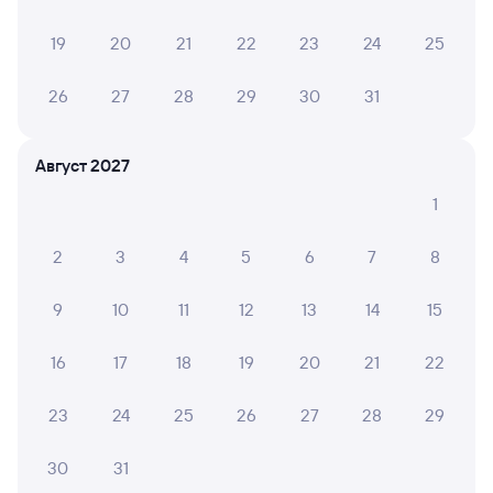
Онлайн-возврат билетов без очереди в кассу
19
20
21
22
23
24
25
Выбор любимых мест на схемах вагонов
26
27
28
29
30
31
Подробные ответы на вопросы о поездке или
покупке
СМС-сопровождение до посадки в поезд
Август 2027
1
Оформление без регистрации на сайте
2
3
4
5
6
7
8
Частые вопросы
9
10
11
12
13
14
15
Что нужно, чтобы сесть в поезд?
16
17
18
19
20
21
22
Как поменять билет на другую дату или
на другой поезд?
23
24
25
26
27
28
29
Как вернуть билет?
Что делать, если ошибся при вводе данных
30
31
пассажира?