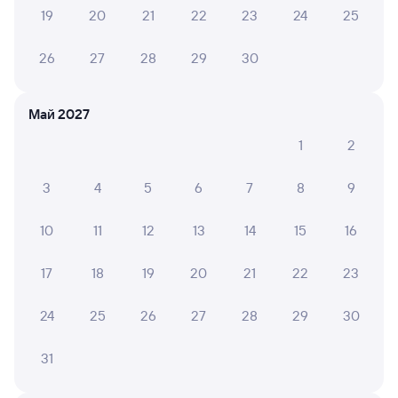
Спасибо проводникам вежливые, очень приветливые
19
20
21
22
23
24
25
26
27
28
29
30
Илья К.
4
04 августа 2026 • Поезд 135С
Май 2027
Туалеты в вагоне не работали, розетка одна под
столом, на одну розетку 6 человек
1
2
3
4
5
6
7
8
9
Любовь Я.
10
02 августа 2026 • Поезд 135С
10
11
12
13
14
15
16
Спасибо большое за поездку. Очень милые
проводники. Доехала комфортно
17
18
19
20
21
22
23
24
25
26
27
28
29
30
Кристина Р.
2
02 августа 2026 • Поезд 135С
31
Отвратительный поезд, грязь и не организованность!