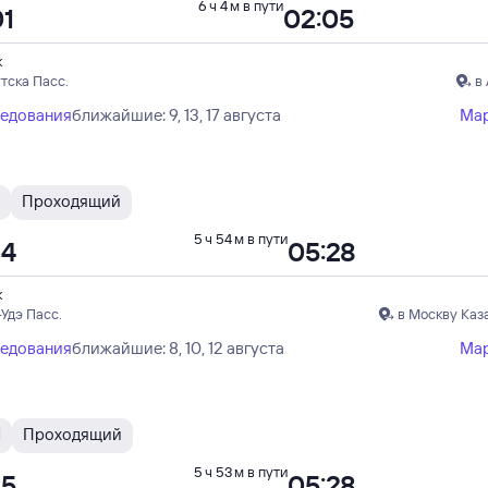
6 ч 4 м в пути
01
02:05
к
тска Пасс.
в
ледования
ближайшие: 9, 13, 17 августа
Ма
Проходящий
5 ч 54 м в пути
34
05:28
к
-Удэ Пасс.
в Москву Каз
ледования
ближайшие: 8, 10, 12 августа
Ма
И
Проходящий
5 ч 53 м в пути
35
05:28