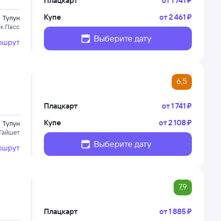
Плацкарт
от
1 ⁠741 ⁠₽
Купе
от
2 ⁠461 ⁠₽
Тулун
к Пасс
Выберите дату
ршрут
6,5
Плацкарт
от
1 ⁠741 ⁠₽
Купе
от
2 ⁠108 ⁠₽
Тулун
Тайшет
Выберите дату
ршрут
7,9
Плацкарт
от
1 ⁠885 ⁠₽