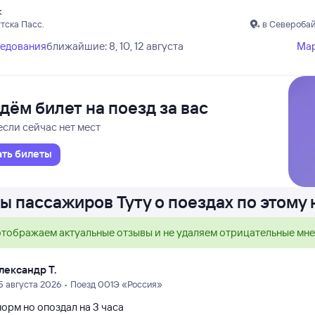
к
тска Пасс.
в Северобай
ледования
ближайшие: 8, 10, 12 августа
Ма
дём билет на поезд за вас
если сейчас нет мест
ать билеты
ы пассажиров Туту о поездах по этому
тображаем актуальные отзывы и не удаляем отрицательные мн
лександр Т.
5 августа 2026 • Поезд 001Э «Россия»
орм но опоздал на 3 часа