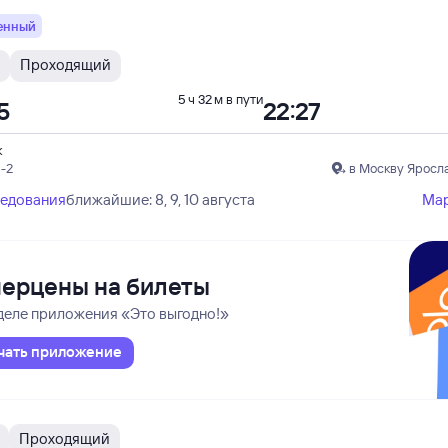
енный
Проходящий
5 ч 32 м в пути
5
22:27
к
-2
в Москву Яросл
ледования
ближайшие: 8, 9, 10 августа
Ма
ерцены на билеты
деле приложения «Это выгодно!»
чать приложение
Проходящий