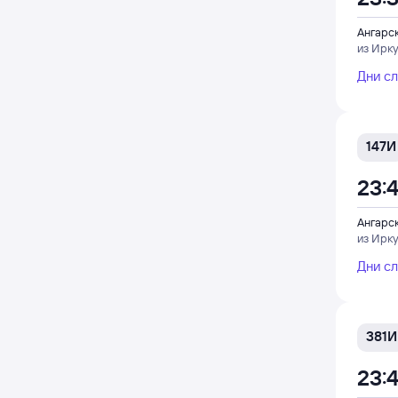
Ангарс
из Ирку
Дни с
147И
23:
Ангарс
из Ирку
Дни с
381И
23: