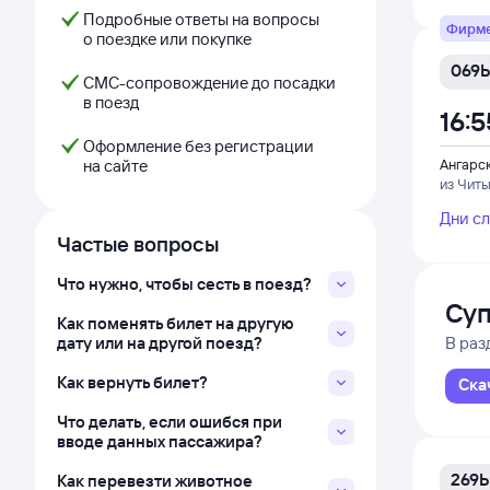
Подробные ответы на вопросы
Фирм
о поездке или покупке
069Ь
СМС-сопровождение до посадки
в поезд
16:5
Оформление без регистрации
на сайте
Ангарс
из Читы
Дни с
Частые вопросы
Что нужно, чтобы сесть в поезд?
Суп
Как поменять билет на другую
дату или на другой поезд?
В раз
Как вернуть билет?
Ска
Что делать, если ошибся при
вводе данных пассажира?
269Ь
Как перевезти животное