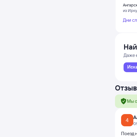
Ангарс
из Ирку
Дни с
Най
Даже 
Иск
Отзыв
Мы о
А
4
0
Поезд н