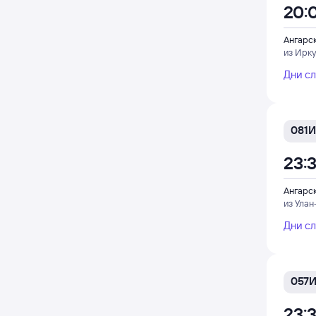
20:
Ангарс
из Ирку
Дни с
081И
23:
Ангарс
из Улан
Дни с
057
23: