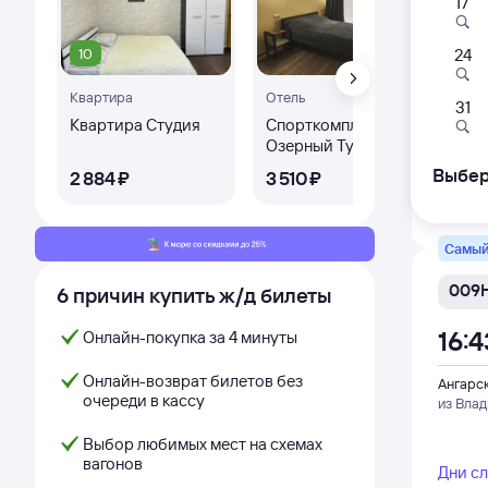
17
Фирм
10
24
001Э
Квартира
Отель
Ква
04:
31
Квартира Студия
Спорткомплекс
Кв
Озерный Тулун на
Ангарс
Карбышева 185
из Влад
Выбер
2 ⁠884 ⁠₽
3 ⁠510 ⁠₽
2 ⁠
Дни с
Самый
009
6 причин купить ж/д билеты
16:4
Онлайн-покупка за 4 минуты
Онлайн-возврат билетов без
Ангарс
очереди в кассу
из Влад
Выбор любимых мест на схемах
вагонов
Дни с