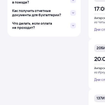
в поезде?
17:0
Как получить отчетные
документы для бухгалтерии?
Ангарс
из Читы
Что делать, если оплата
не проходит?
Дни с
205
20:
Ангарс
из Ирку
Дни с
137И