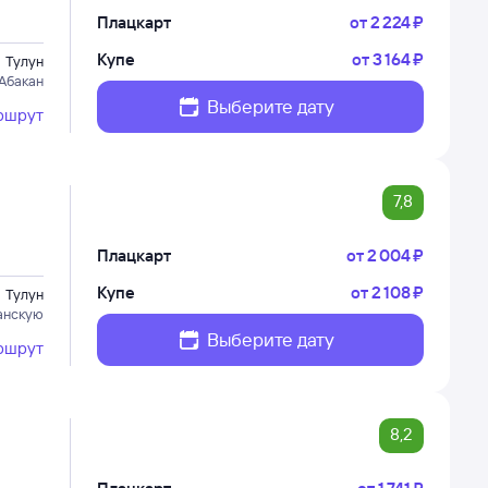
Плацкарт
от
2 ⁠224 ⁠₽
Купе
от
3 ⁠164 ⁠₽
Тулун
 Абакан
Выберите дату
ршрут
7,8
Плацкарт
от
2 ⁠004 ⁠₽
Купе
от
2 ⁠108 ⁠₽
Тулун
анскую
Выберите дату
ршрут
8,2