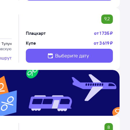
9,2
Плацкарт
от
1 ⁠735 ⁠₽
Купе
от
3 ⁠619 ⁠₽
Тулун
авскую
Выберите дату
ршрут
8