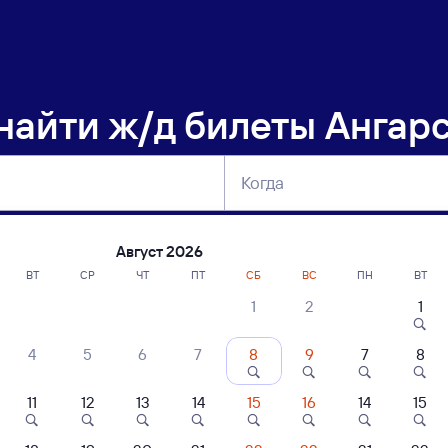
 найти
ж/д билеты Ангарс
Когда
тербург
Москва
Сегодня
Завтра
Август 2026
ВТ
СР
ЧТ
ПТ
СБ
ВС
ПН
ВТ
1
2
1
сание поездов Ангарск — Тулун
4
5
6
7
8
9
7
8
ние поездов Тулун — Ангарск
дажа билетов на 5 ноября. Отправление и прибытие по местному времени
11
12
13
14
15
16
14
15
Тип вагона
юбой