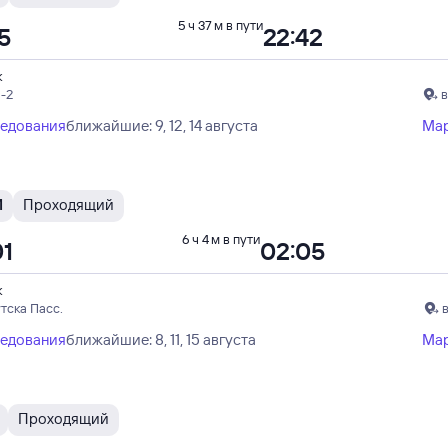
5 ч 37 м в пути
5
22:42
к
-2
в
ледования
ближайшие: 9, 12, 14 августа
Ма
И
Проходящий
6 ч 4 м в пути
01
02:05
к
тска Пасс.
ледования
ближайшие: 8, 11, 15 августа
Ма
Проходящий