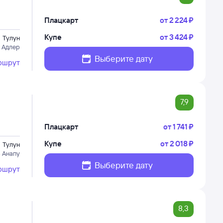
Плацкарт
от
2 ⁠224 ⁠₽
Купе
от
3 ⁠424 ⁠₽
Тулун
 Адлер
Выберите дату
ршрут
7,9
Плацкарт
от
1 ⁠741 ⁠₽
Купе
от
2 ⁠018 ⁠₽
Тулун
в Анапу
Выберите дату
ршрут
8,3