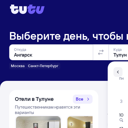
Выберите день, чтобы
Откуда
Куда
Москва
Санкт-Петербург
Санкт-Пе
ПН
Распи
Отели в Тулуне
Все
3
Путешественникам нравятся эти
Расписа
варианты
Открыта про
10
Л