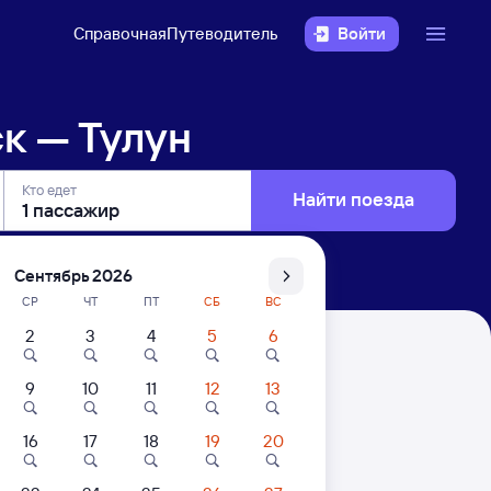
Справочная
Путеводитель
Войти
к — Тулун
Кто едет
Найти поезда
Сентябрь 2026
СР
ЧТ
ПТ
СБ
ВС
2
3
4
5
6
9
10
11
12
13
. Цены за 1 пассажира
16
17
18
19
20