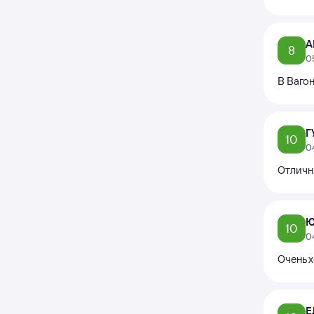
А
8
0
В Вагон
Г
10
0
Отличн
Ю
10
0
Очень 
Е