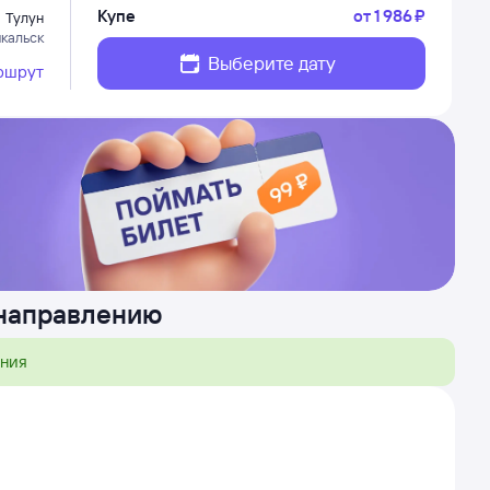
Купе
от
1 ⁠986 ⁠₽
Тулун
кальск
Выберите дату
ршрут
 направлению
ения