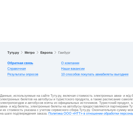
Туту.ру
Метро
Европа
Гамбург
Обратная связь
О компании
Справочная
Наши вакансии
Результаты опросов
10 способов покупать авиабилеты выгоднее
Данные, используемые на сайте Туту.ру, включая стоимость электронных авиа- и ж/д 
электронных билетов на автобусы и туристского продукта, а также расписание самоле
электропоездов и автобусов взяты из официальных источников. Туристский продукт, 
авиа- и ж/д билеты, электронные билеты на автобусы предоставляются партнерами Ту
и их стоимость указана с учетом сервисного сбора Туту.ру. Окончательную сумму мо
на шаге подтверждения заказа.
Политика ООО «НТТ» в отношении обработки персона