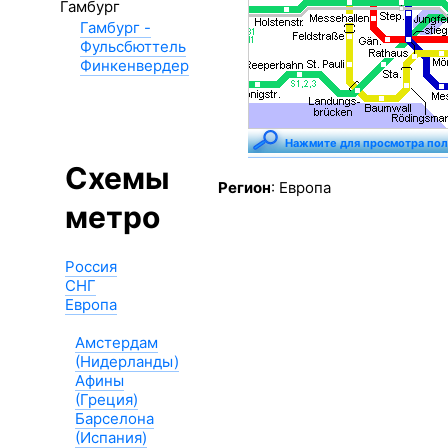
Гамбург
Гамбург -
Фульсбюттель
Финкенвердер
Нажмите для просмотра по
Схемы
Регион
: Европа
метро
Россия
СНГ
Европа
Амстердам
(Нидерланды)
Афины
(Греция)
Барселона
(Испания)