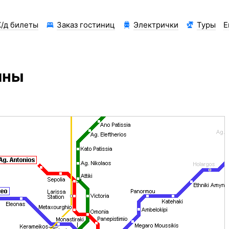
/д билеты
Заказ гостиниц
Электрички
Туры
Е
ины