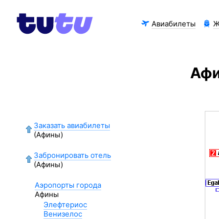
Авиабилеты
Ж
Аф
Заказать авиабилеты
(Афины)
Забронировать отель
(Афины)
Аэропорты города
Афины
Элефтериос
Венизелос