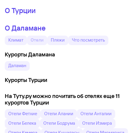
О Турции
О Даламане
Климат
Отели
Пляжи
Что посмотреть
Курорты Даламана
Даламан
Курорты Турции
На Туту.ру можно почитать об отелях еще 11
курортов Турции
Отели Фетхие
Отели Алании
Отели Анталии
Отели Белека
Отели Бодрума
Отели Измира
Отели Кемера
Отели Кушадасы
Отели Мармариса