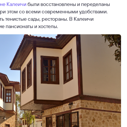
не Калеичи
были восстановлены и переделаны
 при этом со всеми современными удобствами.
сть тенистые сады, рестораны. В Калеичи
е пансионаты и хостелы.