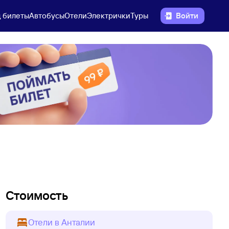
 билеты
Автобусы
Отели
Электрички
Туры
Войти
Стоимость
Отели в Анталии