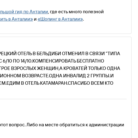
льшой гид по Анталии
, где есть много полезной
ить в Анталии»
и
«Шопинг в Анталии»
.
ЕЦКИЙ ОТЕЛЬ В БЕЛЬДИБИ ОТМЕНИЛ В СВЯЗИ "ТИПА
 6/10 ПО 14/10.КОМПЕНСИРОВАТЬ БЕСПЛАТНО
ТРОЕ ВЗРОСЛЫХ ЖЕНЩИН,А КРОВАТЕЙ ТОЛЬКО ОДНА
ИОННОМ ВОЗВРАСТЕ.ОДНА ИНВАЛИД 2 ГРУППЫ.И
ЕМ.ЕДИМ В ОТЕЛЬ КАТАМАРАН.СПАСИБО ВСЕМ КТО
этот вопрос. Либо на месте обратиться к администрации