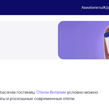
Авиабилеты
Ж/д
тысячах гостиниц.
Отели Анталии
условно можно
наты и роскошные современные отели.