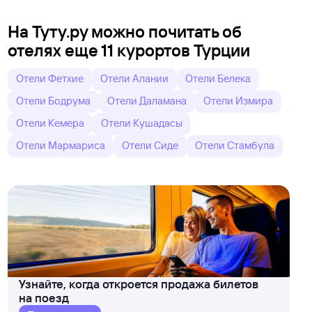
На Туту.ру можно почитать об
отелях еще 11 курортов Турции
Отели Фетхие
Отели Алании
Отели Белека
Отели Бодрума
Отели Даламана
Отели Измира
Отели Кемера
Отели Кушадасы
Отели Мармариса
Отели Сиде
Отели Стамбула
Узнайте, когда откроется продажа билетов
на поезд