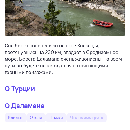
Она берет свое начало на горе Коакас, и,
протянувшись на 230 км, впадает в Средиземное
море. Берега Даламана очень живописны, на всем
пути вы будете наслаждаться потрясающими
горными пейзажами.
О Турции
О Даламане
Климат
Отели
Пляжи
Что посмотреть