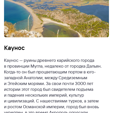
Каунос
Каунос — руины древнего карийского города
в провинции Мугла, недалеко от городка Дальян.
Когда-то он был процветающим портом в юго-
западной Анатолии, между Средиземным
и Эгейским морями. За свои почти 3000 лет
истории этот город был свидетелем подъема
и падения нескольких империй, культур
и цивилизаций. С нашествиями турков, а затем
и ростом Османской империи, город был вновь
укреплен, в это время Акрополь опоясали