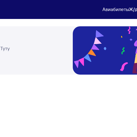
Авиабилеты
Ж/д
 Туту