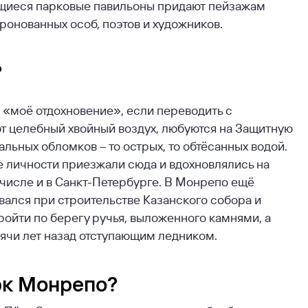
ающиеся парковые павильоны придают пейзажам
ронованных особ, поэтов и художников.
?
 «моё отдохновение», если переводить с
ют целебный хвойный воздух, любуются на Защитную
льных обломков – то острых, то обтёсанных водой.
е личности приезжали сюда и вдохновлялись на
м числе и в Санкт-Петербурге. В Монрепо ещё
вался при строительстве Казанского собора и
ройти по берегу ручья, выложенного камнями, а
ячи лет назад отступающим ледником.
рк Монрепо?