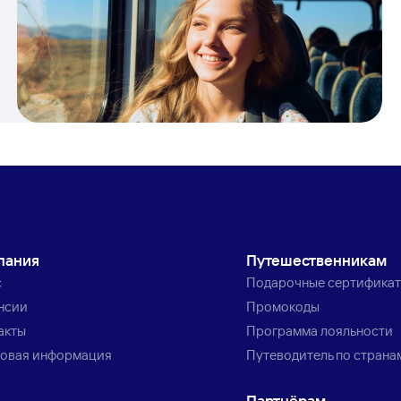
пания
Путешественникам
с
Подарочные сертифика
нсии
Промокоды
акты
Программа лояльности
овая информация
Путеводитель по страна
Партнёрам