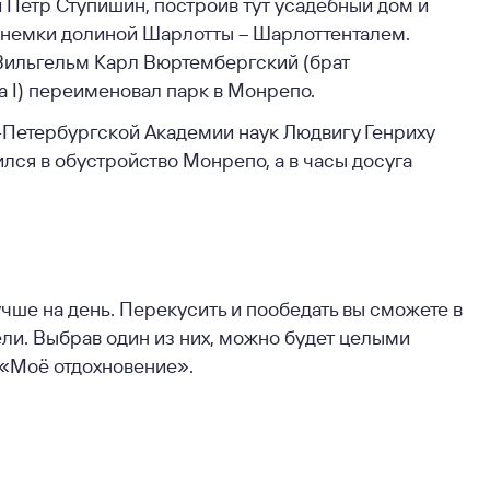
Пётр Ступишин, построив тут усадебный дом и
-немки долиной Шарлотты – Шарлоттенталем.
Вильгельм Карл Вюртембергский (брат
 I) переименовал парк в Монрепо.
т-Петербургской Академии наук Людвигу Генриху
ился в обустройство Монрепо, а в часы досуга
учше на день. Перекусить и пообедать вы сможете в
тели. Выбрав один из них, можно будет целыми
 «Моё отдохновение».