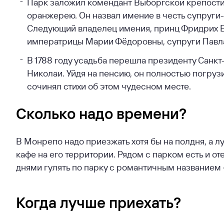
Парк заложил комендант Выборгской крепости 
оранжерею. Он назвал имение в честь супруги
Следующий владелец имения, принц Фридрих 
императрицы Марии Фёдоровны, супруги Павла
В 1788 году усадьба перешла президенту Санк
Николаи. Уйдя на пенсию, он полностью погруз
сочинял стихи об этом чудесном месте.
Cколько надо времени?
В Монрепо надо приезжать хотя бы на полдня, а л
кафе на его территории. Рядом с парком есть и о
днями гулять по парку с романтичным названием
Когда лучше приехать?