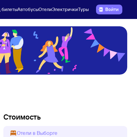
 билеты
Автобусы
Отели
Электрички
Туры
Войти
Стоимость
Отели в Выборге