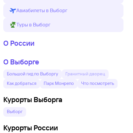
Авиабилеты в Выборг
Туры в Выборг
О России
О Выборге
Большой гид по Выборгу
Гранитный дворец
Как добраться
Парк Монрепо
Что посмотреть
Курорты Выборга
Выборг
Курорты России