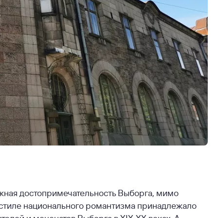
жная достопримечательность Выборга, мимо
в стиле национального романтизма принадлежало
лей и меценатов Выборга в XIX-XX веках. А