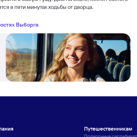
тся в пяти минутах ходьбы от дворца.
остях Выборга
пания
Путешественникам
с
Подарочные сертифика