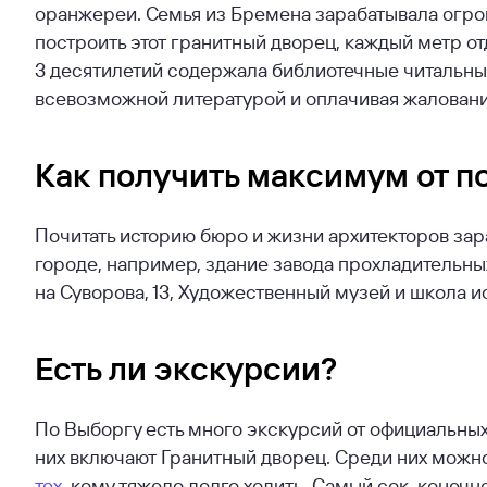
оранжереи. Семья из Бремена зарабатывала огром
построить этот гранитный дворец, каждый метр отд
3 десятилетий содержала библиотечные читальны
всевозможной литературой и оплачивая жаловани
Как получить максимум от 
Почитать историю бюро и жизни архитекторов зара
городе, например, здание завода прохладительны
на Суворова, 13, Художественный музей и школа ис
Есть ли экскурсии?
По Выборгу есть много экскурсий от официальных
них включают Гранитный дворец. Среди них можно
тех
, кому тяжело долго ходить. Самый сок, конечн