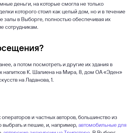
ные деньги, на которые смогла не только
елки которого стоил как целый дом, но и в течение
е залы в Выборге, полностью обеспечивая их
е сотрудникам.
посещения?
нее, а потом посмотреть и другие их здания в
х напитков К. Шалиена на Мира, 8, дом ОА «Эден»
кусств на Ладанова, 1.
 операторов и частных авторов, большинство из
 выбрать и пешие, и, например,
автомобильные для
о,
авторские экскурсии на Трипстере
. В Выборг