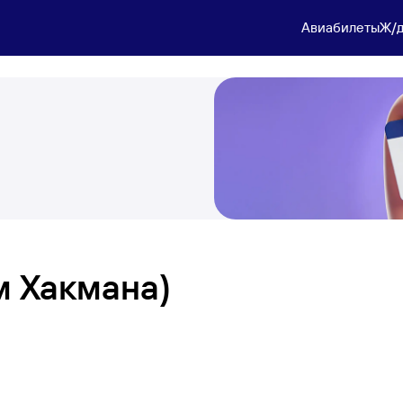
Авиабилеты
Ж/д
м Хакмана)