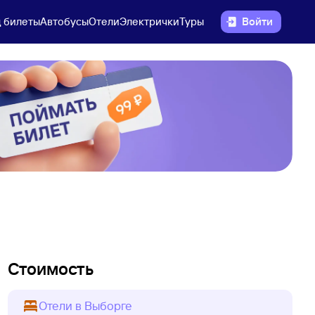
 билеты
Автобусы
Отели
Электрички
Туры
Войти
Стоимость
Отели в Выборге