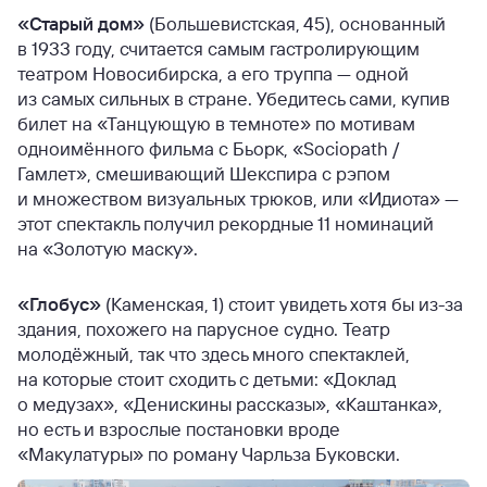
«Старый дом»
(Большевистская, 45), основанный
в 1933 году, считается самым гастролирующим
театром Новосибирска, а его труппа — одной
из самых сильных в стране. Убедитесь сами, купив
билет на «Танцующую в темноте» по мотивам
одноимённого фильма с Бьорк, «Sociopath /
Гамлет», смешивающий Шекспира с рэпом
и множеством визуальных трюков, или «Идиота» —
этот спектакль получил рекордные 11 номинаций
на «Золотую маску».
«Глобус»
(Каменская, 1) стоит увидеть хотя бы из-за
здания, похожего на парусное судно. Театр
молодёжный, так что здесь много спектаклей,
на которые стоит сходить с детьми: «Доклад
о медузах», «Денискины рассказы», «Каштанка»,
но есть и взрослые постановки вроде
«Макулатуры» по роману Чарльза Буковски.