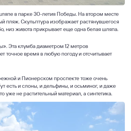
ляпе в парке 30-летия Победы. На втором месте
ый пляж. Скульптура изображает растянувшегося
ебо, низ живота прикрывает еще одна белая шляпа.
ы». Эта клумба диаметром 12 метров
ет точное время в любую погоду и отсчитывает
режной и Пионерском проспекте тоже очень
т есть и слоны, и дельфины, и осьминог, и даже
то уже не растительный материал, а синтетика.