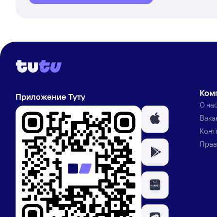
Ком
Приложение Туту
О на
Вака
Конт
Прав