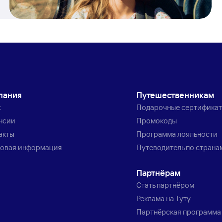
пания
Путешественникам
с
Подарочные сертифика
нсии
Промокоды
акты
Программа лояльности
овая информация
Путеводитель по страна
Партнёрам
Стать партнёром
Реклама на Туту
Партнёрская программа