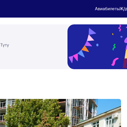
Авиабилеты
Ж/д
 Туту