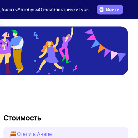
 билеты
Автобусы
Отели
Электрички
Туры
Войти
Стоимость
Отели в Анапе