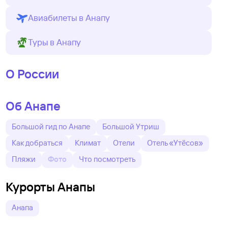
Авиабилеты в Анапу
Туры в Анапу
О России
Об Анапе
Большой гид по Анапе
Большой Утриш
Как добраться
Климат
Отели
Отель «Утёсов»
Пляжи
Фото
Что посмотреть
Курорты Анапы
Анапа