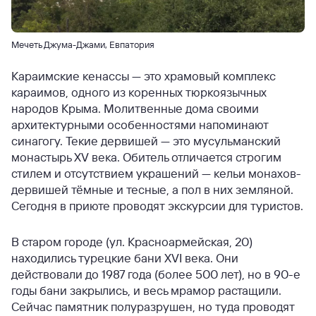
Мечеть Джума-Джами, Евпатория
Караимские кенассы — это храмовый комплекс
караимов, одного из коренных тюркоязычных
народов Крыма. Молитвенные дома своими
архитектурными особенностями напоминают
синагогу. Текие дервишей — это мусульманский
монастырь XV века. Обитель отличается строгим
стилем и отсутствием украшений — кельи монахов-
дервишей тёмные и тесные, а пол в них земляной.
Сегодня в приюте проводят экскурсии для туристов.
В старом городе (ул. Красноармейская, 20)
находились турецкие бани XVI века. Они
действовали до 1987 года (более 500 лет), но в 90-е
годы бани закрылись, и весь мрамор растащили.
Сейчас памятник полуразрушен, но туда проводят