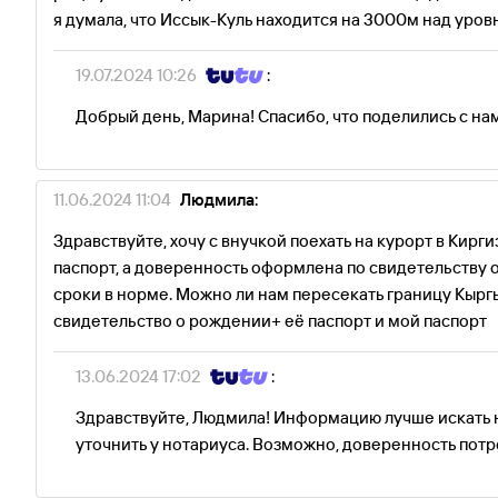
я думала, что Иссык-Куль находится на 3000м над уров
19.07.2024 10:26
:
Добрый день, Марина! Спасибо, что поделились с на
11.06.2024 11:04
Людмила:
Здравствуйте, хочу с внучкой поехать на курорт в Киргиз
паспорт, а доверенность оформлена по свидетельству 
сроки в норме. Можно ли нам пересекать границу Кыргы
свидетельство о рождении+ её паспорт и мой паспорт
13.06.2024 17:02
:
Здравствуйте, Людмила! Информацию лучше искать на
уточнить у нотариуса. Возможно, доверенность пот