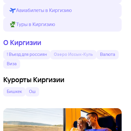
Авиабилеты в Киргизию
Туры в Киргизию
О Киргизии
! Въезд для россиян
Озеро Иссык-Куль
Валюта
Виза
Курорты Киргизии
Бишкек
Ош