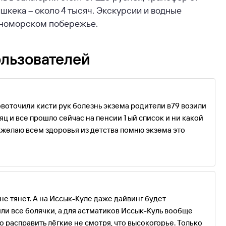
ишкека – около 4 тысяч. Экскурсии и водные
ерноморском побережье.
ользователей
овоточили кисти рук болезнь экзема родители в79 возили
ц и все прошло сейчас на пенсии 1 ый список и ни какой
желаю всем здоровья из детства помню экзема это
не тянет. А на Иссык-Куле даже дайвинг будет
ли все болячки, а для астматиков Иссык-Куль вообще
о расправить лёгкие не смотря, что высокогорье. Только