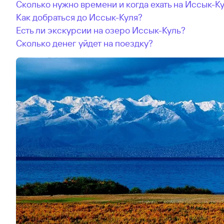
Сколько нужно времени и когда ехать на Иссык-К
Как добраться до Иссык-Куля?
Есть ли экскурсии на озеро Иссык-Куль?
Сколько денег уйдет на поездку?