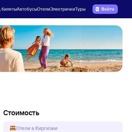
 билеты
Автобусы
Отели
Электрички
Туры
Войти
Стоимость
Отели в Киргизии