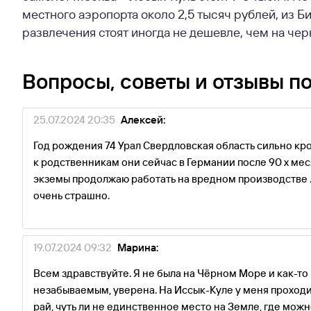
местного аэропорта около 2,5 тысяч рублей, из Б
развлечения стоят иногда не дешевле, чем на ч
Вопросы, советы и отзывы п
25.07.2024 20:35
Алексей:
Год рождения 74 Урал Свердловская область сильно кр
к родственникам они сейчас в Германии после 90 х меся
экземы продолжаю работать на вредном производстве .
очень страшно.
19.07.2024 09:32
Марина:
Всем здравствуйте. Я не была на Чёрном Море и как-то 
незабываемым, уверена. На Иссык-Куле у меня проходи
рай, чуть ли не единственное место на Земле, где можн