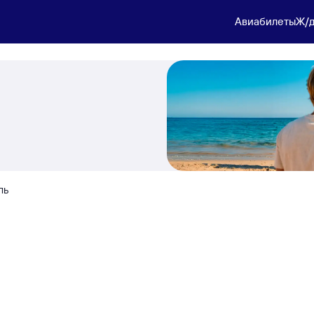
Авиабилеты
Ж/д
ль