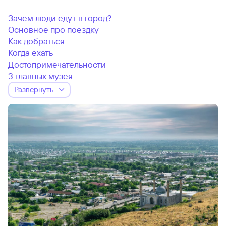
Зачем люди едут в город?
Основное про поездку
Как добраться
Когда ехать
Достопримечательности
3 главных музея
Развернуть