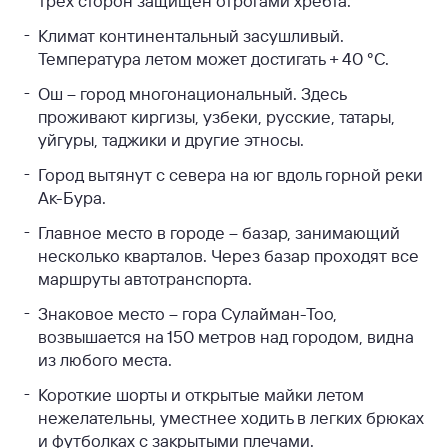
трех сторон защищен отрогами хребта.
Климат континентальный засушливый.
Температура летом может достигать + 40 °С.
Ош – город многонациональный. Здесь
проживают киргизы, узбеки, русские, татары,
уйгуры, таджики и другие этносы.
Город вытянут с севера на юг вдоль горной реки
Ак-Бура.
Главное место в городе – базар, занимающий
несколько кварталов. Через базар проходят все
маршруты автотранспорта.
Знаковое место – гора Сулайман-Тоо,
возвышается на 150 метров над городом, видна
из любого места.
Короткие шорты и открытые майки летом
нежелательны, уместнее ходить в легких брюках
и футболках с закрытыми плечами.