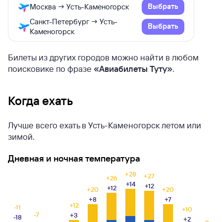
Выбрать
Москва → Усть-Каменогорск
Санкт-Петербург → Усть-
Выбрать
Каменогорск
Билеты из других городов можно найти в любом
поисковике по фразе
«Авиабилеты Туту»
.
Когда ехать
Лучше всего ехать в Усть-Каменогорск летом или
зимой.
Дневная и ночная температура
+28
+27
+26
+14
+12
+12
+20
+20
+8
+7
+12
-11
+10
-7
+3
-18
+2