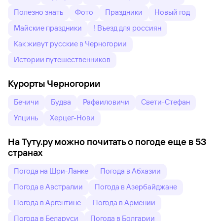
Полезно знать
Фото
Праздники
Новый год
Майские праздники
! Въезд для россиян
Как живут русские в Черногории
Истории путешественников
Курорты Черногории
Бечичи
Будва
Рафаиловичи
Свети-Стефан
Улцинь
Херцег-Нови
На Туту.ру можно почитать о погоде еще в 53
странах
Погода на Шри-Ланке
Погода в Абхазии
Погода в Австралии
Погода в Азербайджане
Погода в Аргентине
Погода в Армении
Погода в Беларуси
Погода в Болгарии