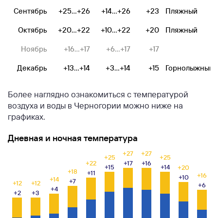
Сентябрь
+25...+26
+14...+26
+23
Пляжный
Октябрь
+20...+22
+10...+22
+20
Пляжный
Ноябрь
+16...+17
+6...+17
+17
Декабрь
+13...+14
+3...+14
+15
Горнолыжный
Более наглядно ознакомиться с температурой
воздуха и воды в Черногории можно ниже на
графиках.
Дневная и ночная температура
+27
+27
+25
+25
+22
+17
+16
+15
+14
+20
+18
+11
+16
+10
+14
+7
+12
+12
+6
+4
+2
+3