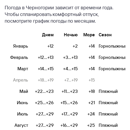
Погода в Черногории зависит от времени года.
Чтобы спланировать комфортный отпуск,
посмотрите график погоды по месяцам.
Днем
Ночью
Море
Сезон
Январь
+12
+2
+14
Горнолыжный
Февраль
+12...+13
+3...+13
+14
Горнолыжный
Март
+14...+15
+4...+15
+14
Горнолыжный
Апрель
+18...+19
+7...+19
+15
Май
+22...+23
+11...+23
+18
Пляжный
Июнь
+25...+26
+15...+26
+21
Пляжный
Июль
+27...+29
+17...+29
+24
Пляжный
Август
+27...+29
+16...+29
+25
Пляжный