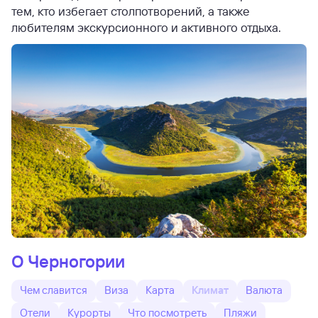
тем, кто избегает столпотворений, а также
любителям экскурсионного и активного отдыха.
О Черногории
Чем славится
Виза
Карта
Климат
Валюта
Отели
Курорты
Что посмотреть
Пляжи