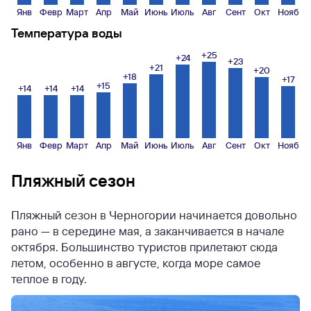
Янв
Февр
Март
Апр
Май
Июнь
Июль
Авг
Сент
Окт
Нояб
Температура воды
+25
+24
+23
+21
+20
+18
+17
+15
+14
+14
+14
Янв
Февр
Март
Апр
Май
Июнь
Июль
Авг
Сент
Окт
Нояб
Пляжный сезон
Пляжный сезон в Черногории начинается довольно
рано — в середине мая, а заканчивается в начале
октября. Большинство туристов прилетают сюда
летом, особенно в августе, когда море самое
теплое в году.