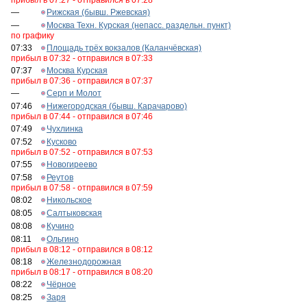
прибыл в 07:27 - отправился в 07:28
—
Рижская (бывш. Ржевская)
—
Москва Техн. Курская (непасс. раздельн. пункт)
по графику
07:33
Площадь трёх вокзалов (Каланчёвская)
прибыл в 07:32 - отправился в 07:33
07:37
Москва Курская
прибыл в 07:36 - отправился в 07:37
—
Серп и Молот
07:46
Нижегородская (бывш. Карачарово)
прибыл в 07:44 - отправился в 07:46
07:49
Чухлинка
07:52
Кусково
прибыл в 07:52 - отправился в 07:53
07:55
Новогиреево
07:58
Реутов
прибыл в 07:58 - отправился в 07:59
08:02
Никольское
08:05
Салтыковская
08:08
Кучино
08:11
Ольгино
прибыл в 08:12 - отправился в 08:12
08:18
Железнодорожная
прибыл в 08:17 - отправился в 08:20
08:22
Чёрное
08:25
Заря