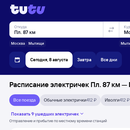
Откуда
Ку
Москва
Мытищи
Мыт
Сегодня, 8 августа
Завтра
Все дни
Расписание электричек Пл. 87 км —
Все поезда
Обычные электрички
412 ₽
Иволги
412 ₽
Показать 9 ушедших электричек
Отправление и прибытие по местному времени станций