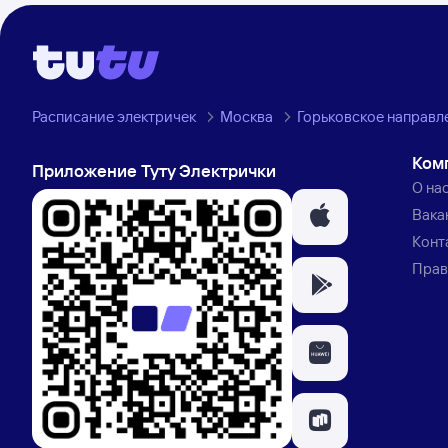
Расписание электричек
Москва
Горьковское направл
Ком
Приложение Туту Электрички
О на
Вака
Конт
Прав