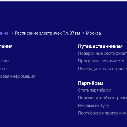
ение
Расписание электричек Пл. 87 км → Москва
пания
Путешественникам
с
Подарочные сертифика
нсии
Программа лояльности
акты
Путеводитель по страна
овая информация
Партнёрам
Стать партнёром
Подключить объект раз
Реклама на Туту
Партнёрская программа