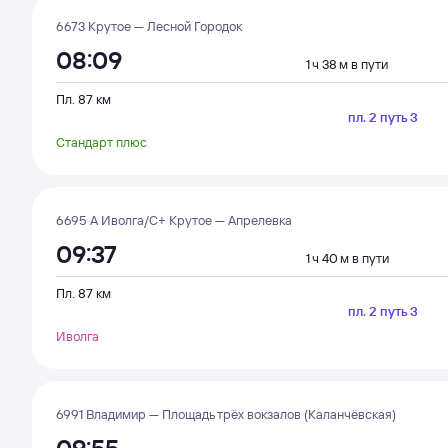
6673 Крутое — Лесной Городок
08:09
1 ч 38 м в пути
Пл. 87 км
пл. 2 путь 3
Стандарт плюс
6695 А Иволга/С+ Крутое — Апрелевка
09:37
1 ч 40 м в пути
Пл. 87 км
пл. 2 путь 3
Иволга
6991 Владимир — Площадь трёх вокзалов (Каланчёвская)