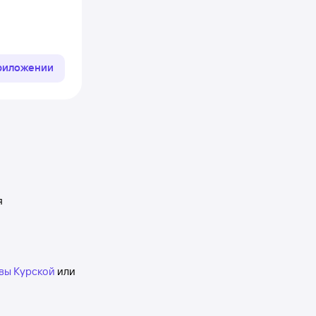
приложении
я
квы Курской
или