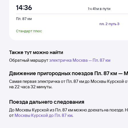
14:36
1 ч 41 м в пути
Пл. 87 км
пл. 2 путь 3
Стандарт плюс
Также тут можно найти
Обратный маршрут
электричка Москва — Пл. 87 км
Движение пригородных поездов
Пл. 87 км
—
М
Самая первая электричка от
Пл. 87 км
до
Москвы Курской
о
на 22
часа 32
минуты.
Поезда дальнего следования
До Москвы Курской из Пл. 87 км можно доехать на поезде.
от
Москвы Курской до Пл. 87 км
.