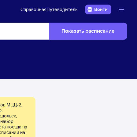
Справочная
Путеводитель
Войти
Показать расписание
дов МЦД-2, 
. 
дольск, 
набор 
та поезда на 
списании на 