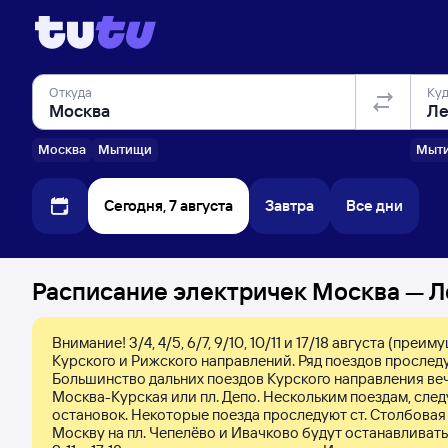
Откуда
Ку
Москва
Мытищи
Мыт
Сегодня, 7 августа
Завтра
Все дни
Расписание электричек Москва — Л
Внимание! 3/4, 4/5, 6/7, 9/10, 10/11 и 17/18 августа (п
Курского и Рижского направлений. Ряд поездов прослед
Большинство дальних поездов Курского направления вече
Москва-Курская или пл. Депо. Нескольким поездам, след
остановок. Некоторые поезда проследуют ст. Столбовая б
Москву на пл. Чепелёво и Ивачково будут останавливать