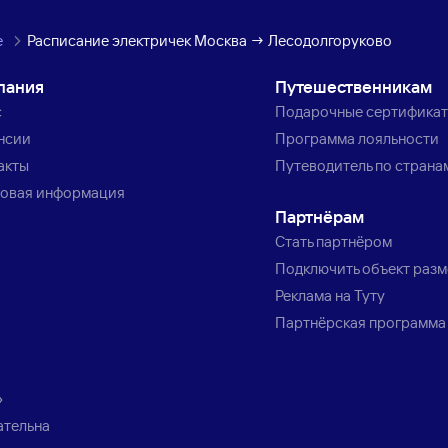
е
Расписание электричек Москва → Лесодолгоруково
пания
Путешественникам
с
Подарочные сертифика
нсии
Программа лояльности
акты
Путеводитель по страна
овая информация
Партнёрам
Стать партнёром
Подключить объект раз
Реклама на Туту
Партнёрская программа
»
ательна