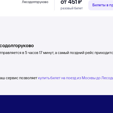
от
451 ⁠₽
Лесодолгоруково
Билеты в 
разовый билет
содолгоруково
тправляется в 5
часов 17
минут, а самый поздний рейс приходит
Наш сервис позволяет
купить билет на поезд из Москвы до Лесо