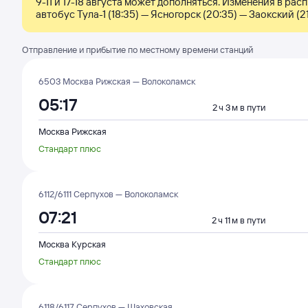
9-11 и 17-18 августа может дополняться. Изменения в расп
автобус Тула-1 (18:35) — Ясногорск (20:35) — Заокский (2
Отправление и прибытие по местному времени станций
6503 Москва Рижская — Волоколамск
05:17
2 ч 3 м в пути
Москва Рижская
Стандарт плюс
6112/6111 Серпухов — Волоколамск
07:21
2 ч 11 м в пути
Москва Курская
Стандарт плюс
6118/6117 Серпухов — Шаховская