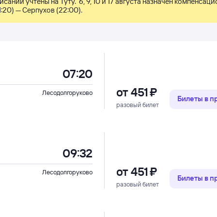
исании учтены на Туту.  6, 9, 10 и 17 августа назначен компенсаци
1:20) — Серпухов (22:00).
07:20
от
451 ⁠₽
Лесодолгоруково
Билеты в 
разовый билет
09:32
от
451 ⁠₽
Лесодолгоруково
Билеты в 
разовый билет