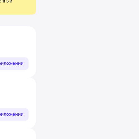
онный 
приложении
приложении