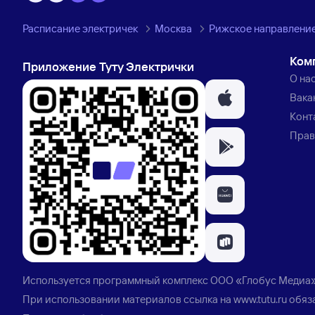
Расписание электричек
Москва
Рижское направлени
Ком
Приложение Туту Электрички
О на
Вака
Конт
Прав
Используется программный комплекс
ООО «Глобус Медиа
При использовании материалов ссылка на
www.tutu.ru
обяз