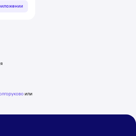
приложении
ся
долгоруково
или