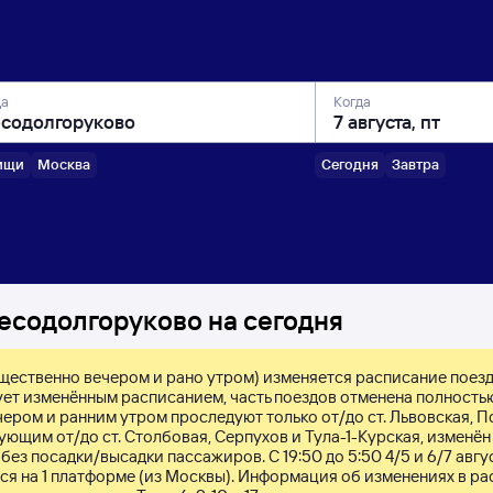
да
Когда
ищи
Москва
Сегодня
Завтра
есодолгоруково на сегодня
реимущественно вечером и рано утром) изменяется расписание поез
ует изменённым расписанием, часть поездов отменена полностью
ром и ранним утром проследуют только от/до ст. Львовская, По
ующим от/до ст. Столбовая, Серпухов и Тула-1-Курская, изменён 
ез посадки/высадки пассажиров. С 19:50 до 5:50 4/5 и 6/7 авгус
ся на 1 платформе (из Москвы). Информация об изменениях в ра