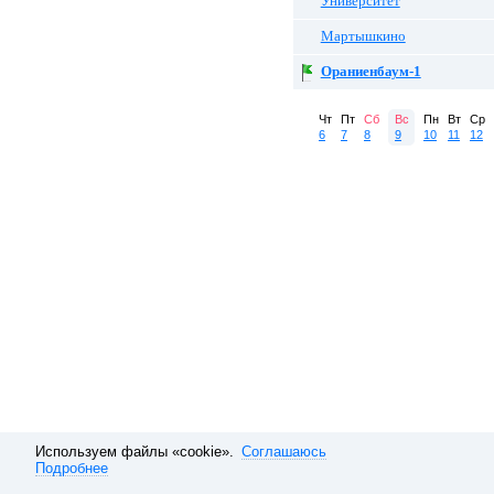
Университет
Мартышкино
Ораниенбаум-1
Чт
Пт
Сб
Вс
Пн
Вт
Ср
6
7
8
9
10
11
12
Используем файлы «cookie».
Соглашаюсь
Подробнее