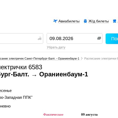
Авиабилеты
Ж/д билеты
По
00
убрать дату
сание электричек Санкт-Петербург-Балт. - Ораниенбаум-1
Расписание электрички 
лектрички 6583
бург-Балт. → Ораниенбаум-1
ресенье
ро-Западная ППК"
дневно
Фактическое
09 августа