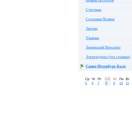
Новый Петергоф
Стрельна
Сосновая Поляна
Лигово
Ульянка
Ленинский Проспект
Электродепо (тех.стоянка)
Санкт-Петербург-Балт.
Ср
Чт
Пт
Сб
Вс
Пн
Вт
5
6
7
8
9
10
11