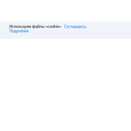
Используем файлы «cookie».
Соглашаюсь
Подробнее
Расписание электричек
Санкт-Петербург
Балтийское направл
Обратная связь
О компании
Справочная
Наши вакансии
10 способов покупать ави
Данные, используемые на сайте 
и туристского продукта, а такж
Туристский продукт, электронн
и их стоимость указана с учет
Политика ООО «НТТ» в отноше