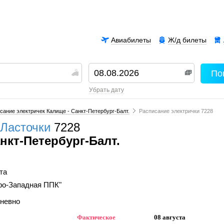
Авиабилеты
Ж/д билеты
По
00
убрать дату
сание электричек Калище - Санкт-Петербург-Балт.
Расписание электрички 7228
Ласточки
7228
нкт-Петербург-Балт.
та
ро-Западная ППК"
дневно
Фактическое
08 августа