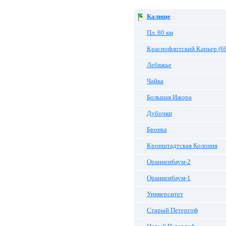
Калище
Пл. 80 км
Краснофлотский Карьер (68
Лебяжье
Чайка
Большая Ижора
Дубочки
Бронка
Кронштадтская Колония
Ораниенбаум-2
Ораниенбаум-1
Университет
Старый Петергоф