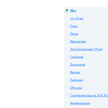
Мга
о.п. 45 км
Горы
Пелла
Ивановская
Усть-Тосненская (29 км)
Сапёрная
Понтонная
Ижоры
Рыбацкое
Обухово
Сортировочная им. В.Н. М
Фарфоровская