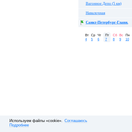
Вагонное Депо (5 км)
Навалочная
Санкт-Петербург-Главн.
Вт
Ср
Чт
Пт
Сб
Вс
Пн
4
5
6
7
8
9
10
Используем файлы «cookie».
Соглашаюсь
Подробнее