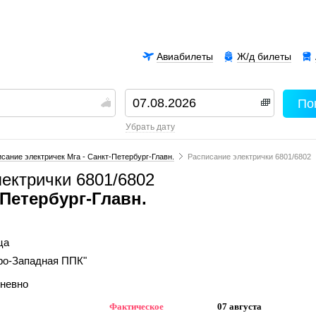
Авиабилеты
Ж/д билеты
По
00
убрать дату
сание электричек Мга - Санкт-Петербург-Главн.
Расписание электрички 6801/6802
ектрички 6801/6802
Петербург-Главн.
ца
ро-Западная ППК"
дневно
Фактическое
07 августа