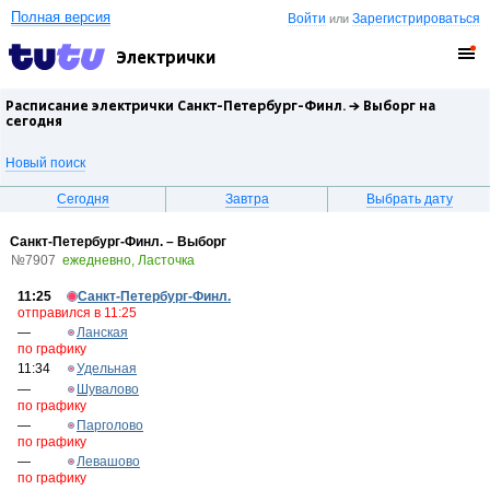
Полная версия
Войти
Зарегистрироваться
или
Электрички
Расписание электрички Санкт-Петербург-Финл. →
Выборг
на
сегодня
Новый поиск
Сегодня
Завтра
Выбрать дату
Санкт-Петербург-Финл. – Выборг
№7907
ежедневно, Ласточка
11:25
Санкт-Петербург-Финл.
отправился в 11:25
—
Ланская
по графику
11:34
Удельная
—
Шувалово
по графику
—
Парголово
по графику
—
Левашово
по графику