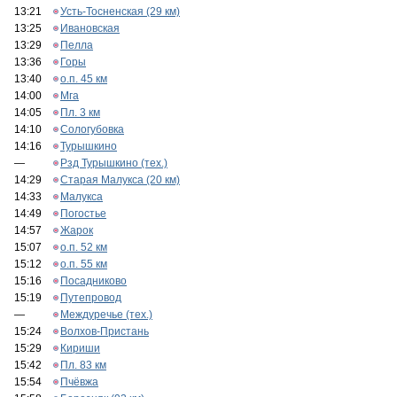
13:21
Усть-Тосненская (29 км)
13:25
Ивановская
13:29
Пелла
13:36
Горы
13:40
о.п. 45 км
14:00
Мга
14:05
Пл. 3 км
14:10
Сологубовка
14:16
Турышкино
—
Рзд Турышкино (тех.)
14:29
Старая Малукса (20 км)
14:33
Малукса
14:49
Погостье
14:57
Жарок
15:07
о.п. 52 км
15:12
о.п. 55 км
15:16
Посадниково
15:19
Путепровод
—
Междуречье (тех.)
15:24
Волхов-Пристань
15:29
Кириши
15:42
Пл. 83 км
15:54
Пчёвжа