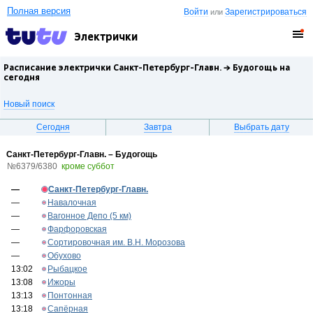
Полная версия
Войти
Зарегистрироваться
или
Электрички
Расписание электрички Санкт-Петербург-Главн. →
Будогощь
на
сегодня
Новый поиск
Сегодня
Завтра
Выбрать дату
Санкт-Петербург-Главн. – Будогощь
№6379/6380
кроме суббот
—
Санкт-Петербург-Главн.
—
Навалочная
—
Вагонное Депо (5 км)
—
Фарфоровская
—
Сортировочная им. В.Н. Морозова
—
Обухово
13:02
Рыбацкое
13:08
Ижоры
13:13
Понтонная
13:18
Сапёрная