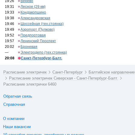
19:26
Верево
19:31
Лесное (29 км)
19:33
Кондакопшино
19:38
Александровская
19:46
Шоссейная (тех.стоянка)
19:49
Аэропорт (Пулково)
19:52
Предпортовая
19:57
Ленинский Проспект
20:02
Броневая
—
Электродепо (тех.стоянка)
20:08
Санкт-Петербург-Балт.
Расписание электричек
Санкт-Петербург
Балтийское направление
Расписание электричек Сиверская - Санкт-Петербург-Балт.
Расписание электрички 6460
Обратная связь
Справочная
О компании
Наши вакансии
10 способов покупать авиабилеты выгоднее