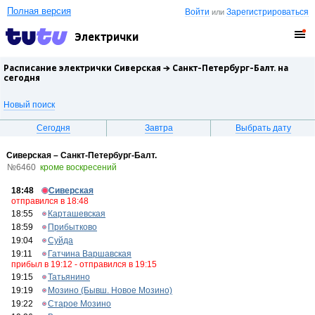
Полная версия
Войти
Зарегистрироваться
или
Электрички
Расписание электрички Сиверская →
Санкт-Петербург-Балт.
на
сегодня
Новый поиск
Сегодня
Завтра
Выбрать дату
Сиверская – Санкт-Петербург-Балт.
№6460
кроме воскресений
18:48
Сиверская
отправился в 18:48
18:55
Карташевская
18:59
Прибытково
19:04
Суйда
19:11
Гатчина Варшавская
прибыл в 19:12 - отправился в 19:15
19:15
Татьянино
19:19
Мозино (Бывш. Новое Мозино)
19:22
Старое Мозино