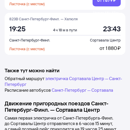
от
1 ⁠879 ⁠₽
Ласточка (с местом)
Через 14 ч 17 м
823В Санкт-Петербург-Финл. — Хелюля
19:25
23:43
4 ч 18 м в пути
Санкт-Петербург-Финл.
Сортавала Центр
от
1 ⁠880 ⁠₽
Ласточка (с местом)
Также тут можно найти
Обратный маршрут
электричка Сортавала Центр — Санкт-
Петербург
Расписание автобусов
Санкт-Петербург — Сортавала
Движение пригородных поездов
Санкт-
Петербург-Финл.
—
Сортавала Центр
Самая первая электричка от
Санкт-Петербурга-Финл.
до
Сортавалы Центр
отправляется в 6
часов 15
минут,
а самый поздний рейс приходится на 19
часов 25
минут.