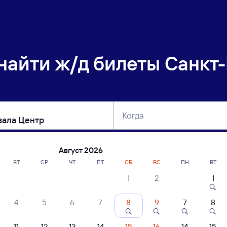
 найти
ж/д билеты Санкт-
Когда
тербург
Москва
Сегодня
Завтра
Август 2026
ВТ
СР
ЧТ
ПТ
СБ
ВС
ПН
ВТ
1
2
1
сание поездов Санкт-Петербург-Финл.
4
5
6
7
8
9
7
8
ние поездов Сортавала Центр — Санкт-Петербург-Финл.
дажа билетов на 5 ноября. Отправление и прибытие по местному времени
11
12
13
14
15
16
14
15