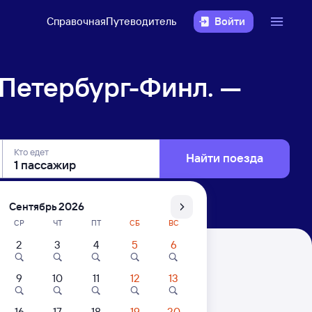
Справочная
Путеводитель
Войти
Петербург-Финл. —
Кто едет
Найти поезда
Сентябрь 2026
СР
ЧТ
ПТ
СБ
ВС
2
3
4
5
6
 — Сортавала Центр
9
10
11
12
13
. Цены за 1 пассажира
16
17
18
19
20