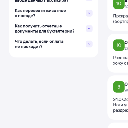
вводе данных пассажира?
А
10
3
Как перевезти животное
в поезде?
Прекра
(бортп
Как получить отчетные
документы для бухгалтерии?
Что делать, если оплата
О
10
не проходит?
2
Розетка
хожу с 
О
8
2
24.07.2
Ноги уп
раздра