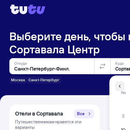
Выберите день, чтобы
Сортавала Центр
Откуда
Куда
Москва
Санкт-Петербург
Санкт-Пе
ПН
Распи
Отели в Сортавала
Все
3
Путешественникам нравятся эти
Расписа
варианты
Открыта про
10