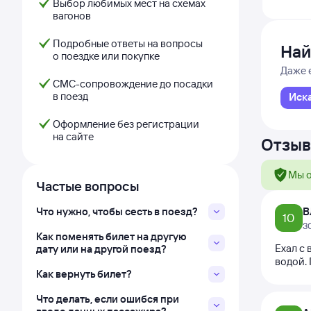
Выбор любимых мест на схемах
вагонов
Подробные ответы на вопросы
Най
о поездке или покупке
Даже 
СМС-сопровождение до посадки
в поезд
Иск
Оформление без регистрации
на сайте
Отзыв
Мы о
Частые вопросы
Что нужно, чтобы сесть в поезд?
В
10
3
Как поменять билет на другую
Ехал с 
дату или на другой поезд?
водой. 
Как вернуть билет?
Что делать, если ошибся при