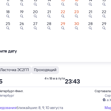
 быстрый
18
19
20
21
22
23
21
22
Ласточка ЭС2ГП
Проходящий
4 ч 13 м в пути
15
10:28
7,8
25
26
27
28
29
30
28
29
Отель
Отель
Отель
Петербург-Финл.
Сортавала
Петербург
Сор
LORANTA
Golden Rose
У Папы Дома
в 
ледования
ближайшие: 8, 9, 10 августа
Ма
ите дату
92 ⁠₽
4 ⁠841 ⁠₽
7 ⁠200 ⁠₽
В
Ласточка ЭС2ГП
Проходящий
4 ч 18 м в пути
5
23:43
Петербург-Финл.
Сортавала
Петербург
Сор
в 
ледования
ближайшие: 8, 9, 10 августа
Ма