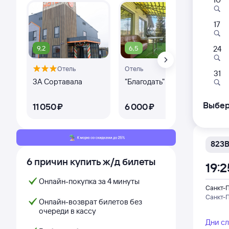
Самый
17
821В
06:
9,2
6,5
10
24
Отель
Отель
Санкт-
31
Санкт-
3А Сортавала
"Благодать"
VA
Дни с
Выбер
11 ⁠050 ⁠₽
6 ⁠000 ⁠₽
8 ⁠8
823
6 причин купить ж/д билеты
19:2
Онлайн-покупка за 4 минуты
Санкт-
Санкт-
Онлайн-возврат билетов без
очереди в кассу
Дни с