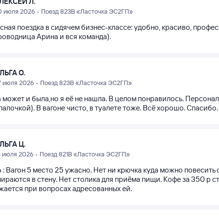
ЛЕКСЕЙ Л.
0 июля 2026 • Поезд 823В «Ласточка ЭС2ГП»
сная поездка в сидячем бизнес-классе: удобно, красиво, профес
роводница Арина и вся команда).
ЛЬГА О.
7 июля 2026 • Поезд 823В «Ласточка ЭС2ГП»
 может и была,но я её не нашла. В целом понравилось. Персонал
палочкой). В вагоне чисто, в туалете тоже. Всё хорошо. Спасибо.
ЛЬГА Ц.
4 июля 2026 • Поезд 821В «Ласточка ЭС2ГП»
6 : Вагон 5 место 25 ужасно. Нет ни крючка куда можно повесить
ираются в стену. Нет столика для приёма пищи. Кофе за 350 р с
жается при вопросах адресованных ей.