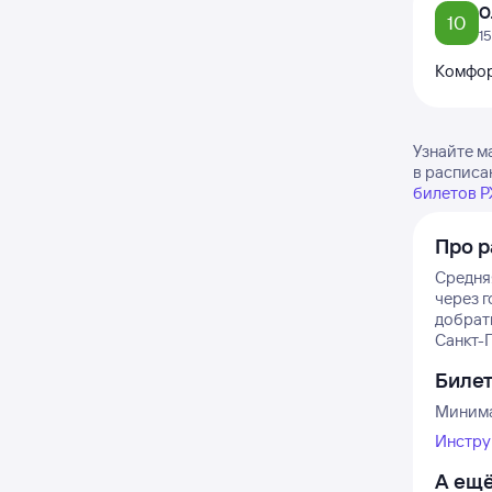
О
10
1
Комфо
Узнайте м
в расписа
билетов 
Про р
Средняя
через г
добрат
Санкт-П
Биле
Минима
Инстру
А ещё