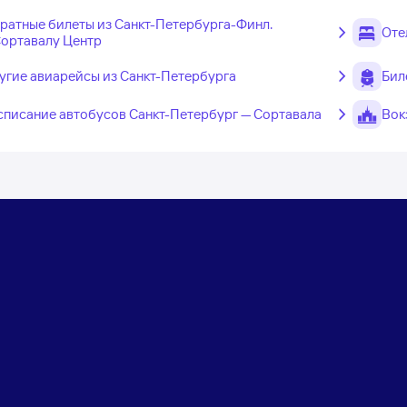
ратные билеты из Санкт-Петербурга-Финл.
Оте
Сортавалу Центр
угие авиарейсы из Санкт-Петербурга
Бил
списание автобусов Санкт-Петербург — Сортавала
Вок