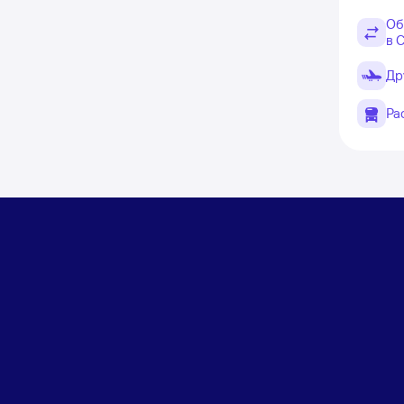
Об
в 
Др
Ра