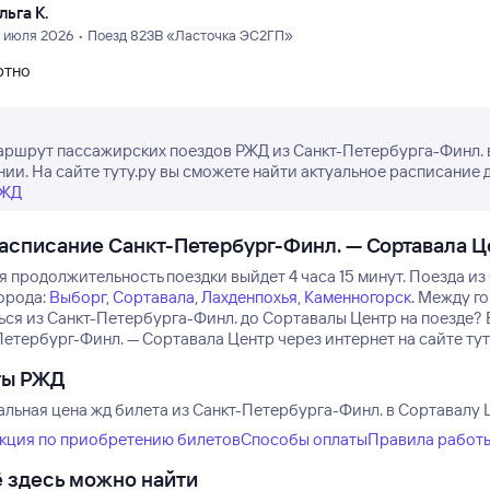
льга К.
5 июля 2026 • Поезд 823В «Ласточка ЭС2ГП»
ртно
аршрут пассажирских поездов РЖД из Санкт-Петербурга-Финл. в
нии. На сайте туту.ру вы сможете найти актуальное расписание 
РЖД
асписание Санкт-Петербург-Финл. — Сортавала Ц
 продолжительность поездки выйдет 4 часа 15 минут.
Поезда из
орода:
Выборг
,
Сортавала
,
Лахденпохья
,
Каменногорск
.
Между го
ься из Санкт-Петербурга-Финл. до Сортавалы Центр на поезде?
етербург-Финл. — Сортавала Центр через интернет на сайте тут
ты РЖД
льная цена жд билета из Санкт-Петербурга-Финл. в Сортавалу Ц
кция по приобретению билетов
Способы оплаты
Правила работ
 здесь можно найти