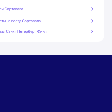
ли Сортавала
еты на поезд Сортавала
зал Санкт-Петербург-Финл.