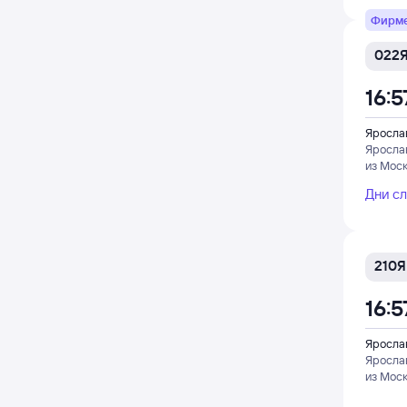
Фирм
022
16:5
Яросла
Яросла
из Мос
Дни с
210Я
16:5
Яросла
Яросла
из Мос