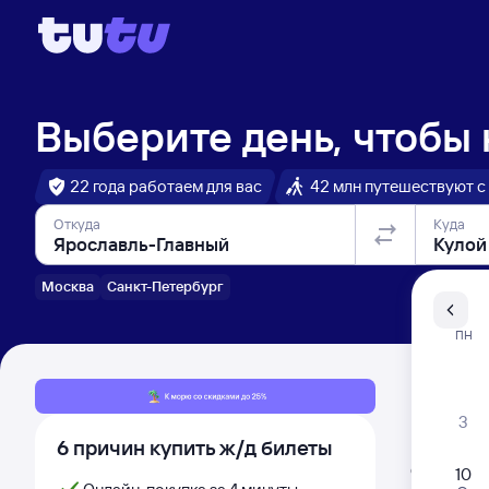
Выберите день, чтобы
22 года работаем для вас
42 млн путешествуют с
Откуда
Куда
Москва
Санкт-Петербург
Санкт-Пе
ПН
Распи
3
6 причин купить ж/д билеты
Расписа
Открыта про
10