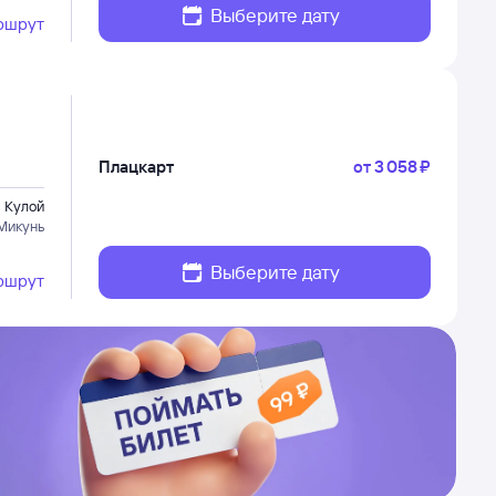
Выберите дату
ршрут
Плацкарт
от
3 ⁠058 ⁠₽
Кулой
Микунь
Выберите дату
ршрут