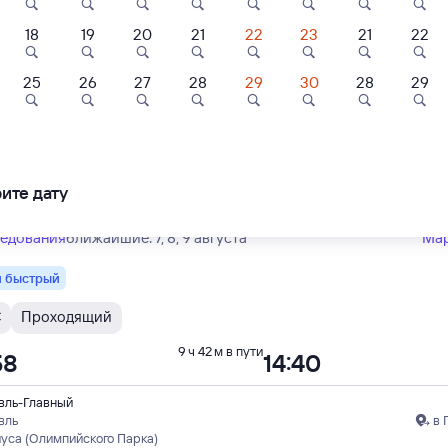
Тип вагона
юбой
18
19
20
21
22
23
21
22
енный
25
26
27
28
29
30
28
29
В
Проходящий
9 ч 44 м в пути
53
11:37
вль-Главный
вль
в 
ите дату
квы Ярославской
ледования
ближайшие: 7, 8, 9 августа
Ма
 быстрый
С
Проходящий
9 ч 42 м в пути
58
14:40
вль-Главный
вль
в 
иуса (Олимпийского Парка)