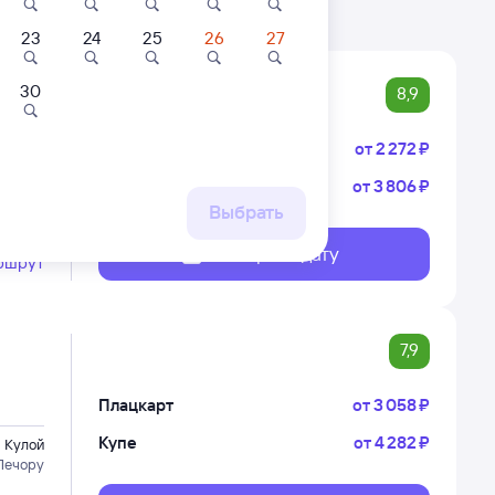
23
24
25
26
27
30
8,9
Плацкарт
от
2 ⁠272 ⁠₽
Купе
от
3 ⁠806 ⁠₽
Кулой
Воркуту
Выбрать
Выберите дату
ршрут
7,9
Плацкарт
от
3 ⁠058 ⁠₽
Купе
от
4 ⁠282 ⁠₽
Кулой
Печору