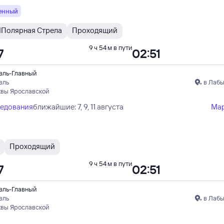
енный
Я
Полярная Стрела
Проходящий
9 ч 54 м в пути
7
02:51
вль-Главный
вль
в Лабы
квы Ярославской
ледования
ближайшие: 7, 9, 11 августа
Ма
Проходящий
9 ч 54 м в пути
7
02:51
вль-Главный
вль
в Лабы
квы Ярославской