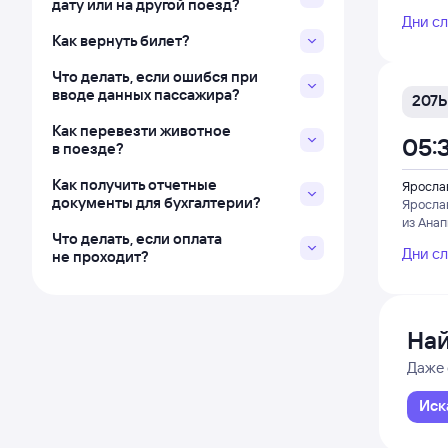
дату или на другой поезд?
Дни с
Как вернуть билет?
Что делать, если ошибся при
вводе данных пассажира?
207Ь
Как перевезти животное
05:
в поезде?
Как получить отчетные
Яросла
документы для бухгалтерии?
Яросла
из Ана
Что делать, если оплата
Дни с
не проходит?
Най
Даже 
Иск