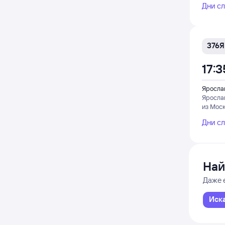
Дни с
376Я
17:3
Яросла
Яросла
из Мос
Дни с
Най
Даже 
Иск