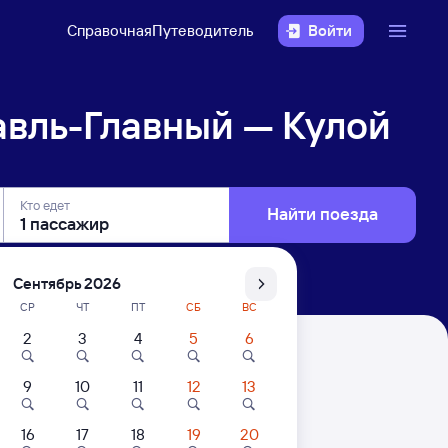
Справочная
Путеводитель
Войти
авль-Главный — Кулой
Кто едет
Найти поезда
Сентябрь 2026
СР
ЧТ
ПТ
СБ
ВС
2
3
4
5
6
улой
9
10
11
12
13
. Цены за 1 пассажира
16
17
18
19
20