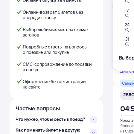
Онлайн-покупка за 4 минуты
Л
17
Онлайн-возврат билетов без
Фирм
очереди в кассу
24
042
Выбор любимых мест на схемах
вагонов
01:
31
Подробные ответы на вопросы
Яросла
о поездке или покупке
Яросла
Выбер
из Мос
СМС-сопровождение до посадки
в поезд
Дни с
Оформление без регистрации
Самый
на сайте
258
04:
Частые вопросы
Что нужно, чтобы сесть в поезд?
Яросла
Яросла
Как поменять билет на другую
из Сир