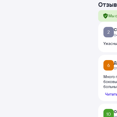
Отзыв
Мы о
С
2
0
Ужасные
Д
6
0
Много 
боковы
больны
Читат
О
10