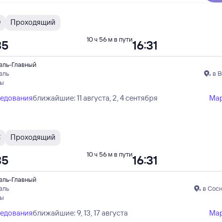
Э
Проходящий
10 ч 56 м в пути
35
16:31
вль-Главный
вль
в 
пы
ледования
ближайшие: 11 августа, 2, 4 сентября
Ма
С
Проходящий
10 ч 56 м в пути
35
16:31
вль-Главный
вль
в Сос
пы
ледования
ближайшие: 9, 13, 17 августа
Ма