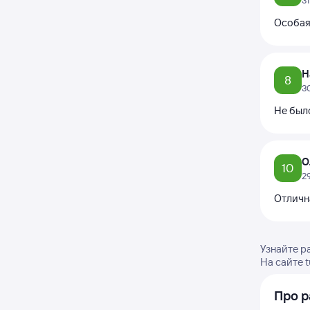
3
Особая 
Н
8
3
Не был
О
10
2
Отличн
Узнайте р
На сайте 
Про р