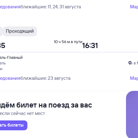
ледования
ближайшие: 11, 24, 31 августа
Ма
Проходящий
10 ч 56 м в пути
35
16:31
вль-Главный
вль
в 
пы
ледования
ближайшие: 23 августа
Ма
дём билет на поезд за вас
если сейчас нет мест
ать билеты