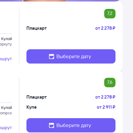
7,2
Плацкарт
от
2 ⁠278 ⁠₽
Кулой
Воркуту
Выберите дату
ршрут
7,6
Плацкарт
от
2 ⁠278 ⁠₽
Купе
от
2 ⁠911 ⁠₽
Кулой
ногорск
Выберите дату
ршрут