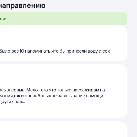
 направлению
ения
было раз 10 напоминать ,что бы принесли воду и сок
сь впервые. Мало того что только пассажирам на
нимания,так и очень большое навязывание помощи
угих пое...