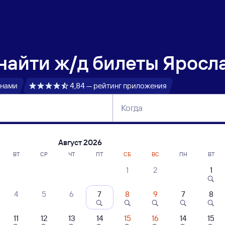
 найти
ж/д билеты Яросл
 нами
4,84 — рейтинг приложения
Когда
тербург
Москва
Сегодня
Завтра
Август 2026
ВТ
СР
ЧТ
ПТ
СБ
ВС
ПН
ВТ
1
2
1
сание поездов Ярославль-Главный — К
4
5
6
7
8
9
7
8
ние поездов Кулой — Ярославль-Главный
дажа билетов на 4 ноября. Отправление и прибытие по местному времени
11
12
13
14
15
16
14
15