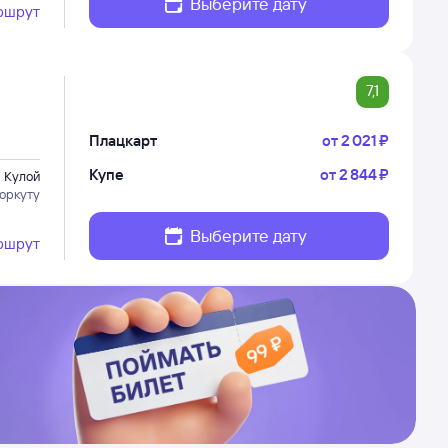
Выберите дату
ршрут
7,1
Плацкарт
от
2 ⁠021 ⁠₽
Купе
от
2 ⁠844 ⁠₽
Кулой
Воркуту
Выберите дату
ршрут