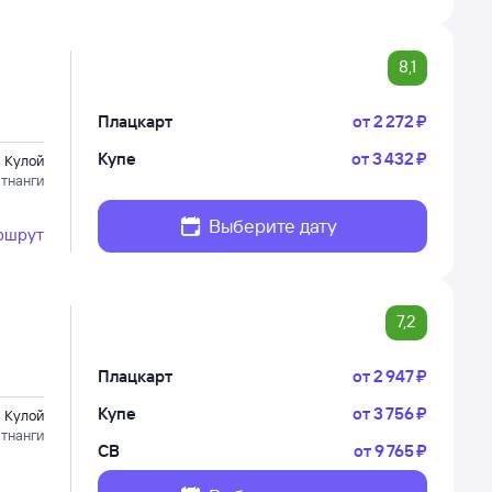
8,1
Плацкарт
от
2 ⁠272 ⁠₽
Купе
от
3 ⁠432 ⁠₽
Кулой
тнанги
Выберите дату
ршрут
7,2
Плацкарт
от
2 ⁠947 ⁠₽
Купе
от
3 ⁠756 ⁠₽
Кулой
тнанги
СВ
от
9 ⁠765 ⁠₽