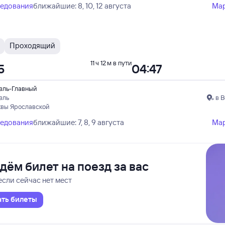
ледования
ближайшие: 8, 10, 12 августа
Ма
Проходящий
11 ч 12 м в пути
5
04:47
вль-Главный
вль
в 
квы Ярославской
ледования
ближайшие: 7, 8, 9 августа
Ма
дём билет на поезд за вас
если сейчас нет мест
ать билеты