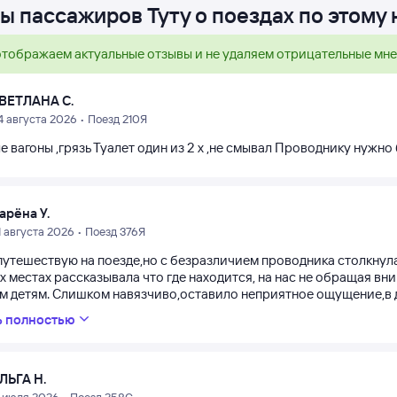
ы пассажиров Туту о поездах по этому
тображаем актуальные отзывы и не удаляем отрицательные мн
ВЕТЛАНА С.
4 августа 2026 • Поезд 210Я
 вагоны ,грязь Туалет один из 2 х ,не смывал Проводнику нужно 
арёна У.
1 августа 2026 • Поезд 376Я
путешествую на поезде,но с безразличием проводника столкнула
х местах рассказывала что где находится, на нас не обращая в
м детям. Слишком навязчиво,оставило неприятное ощущение,в др
ь полностью
ЛЬГА Н.