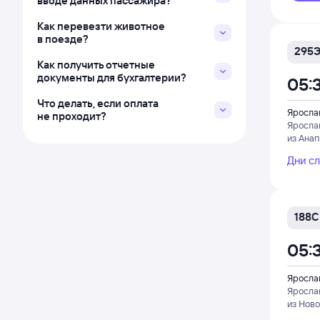
вводе данных пассажира?
Как перевезти животное
в поезде?
295
Как получить отчетные
документы для бухгалтерии?
05:
Что делать, если оплата
Яросла
не проходит?
Яросла
из Ана
Дни с
188С
05:
Яросла
Яросла
из Нов