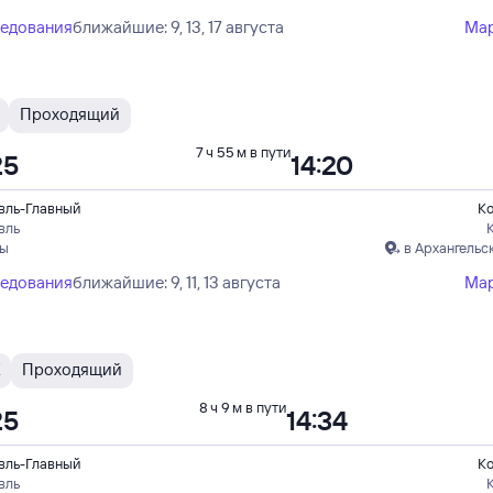
ледования
ближайшие: 9, 13, 17 августа
Ма
Проходящий
7 ч 55 м в пути
25
14:20
вль-Главный
Ко
вль
пы
в Архангельс
ледования
ближайшие: 9, 11, 13 августа
Ма
Проходящий
8 ч 9 м в пути
25
14:34
вль-Главный
Ко
вль