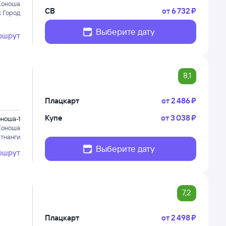
Коноша
СВ
от
6 ⁠732 ⁠₽
к Город
Выберите дату
ршрут
8,1
Плацкарт
от
2 ⁠486 ⁠₽
Купе
от
3 ⁠038 ⁠₽
ноша-1
Коноша
тнанги
Выберите дату
ршрут
7,2
Плацкарт
от
2 ⁠498 ⁠₽