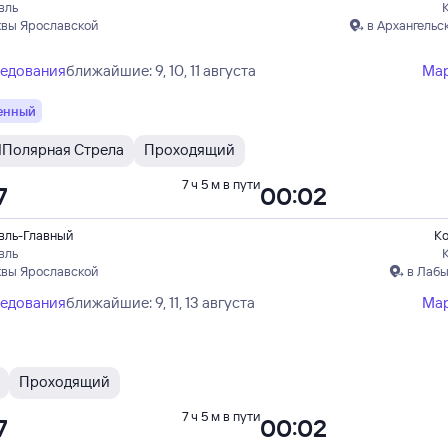
вль
квы Ярославской
в Архангельс
ледования
ближайшие: 9, 10, 11 августа
Ма
енный
Я
Полярная Стрела
Проходящий
7 ч 5 м в пути
7
00:02
вль-Главный
Ко
вль
квы Ярославской
в Лабы
ледования
ближайшие: 9, 11, 13 августа
Ма
Проходящий
7 ч 5 м в пути
7
00:02