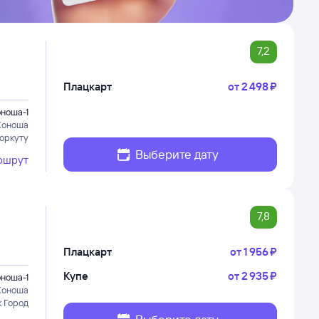
7,2
Плацкарт
от
2 ⁠498 ⁠₽
ноша-1
Коноша
Воркуту
Выберите дату
ршрут
7,8
Плацкарт
от
1 ⁠956 ⁠₽
Купе
от
2 ⁠935 ⁠₽
ноша-1
Коноша
к Город