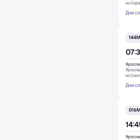
из Сара
Дни с
144
07:
Яросла
Яросла
из Смо
Дни с
016
14:4
Яросла