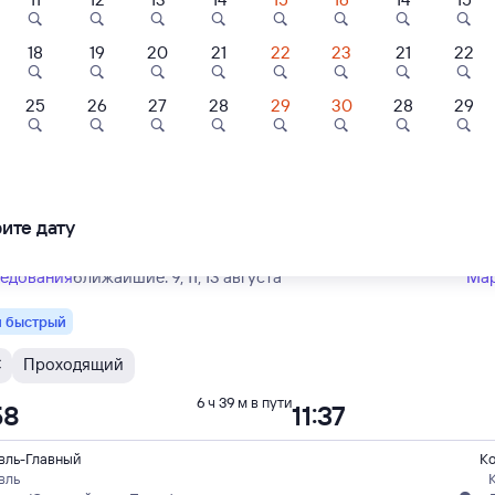
Тип вагона
юбой
18
19
20
21
22
23
21
22
енный
25
26
27
28
29
30
28
29
В
Проходящий
6 ч 54 м в пути
53
08:47
вль-Главный
Ко
вль
ите дату
квы Ярославской
в 
ледования
ближайшие: 9, 11, 13 августа
Ма
 быстрый
С
Проходящий
6 ч 39 м в пути
58
11:37
вль-Главный
Ко
вль