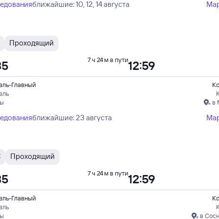
ледования
ближайшие: 10, 12, 14 августа
Ма
Проходящий
7 ч 24 м в пути
35
12:59
вль-Главный
Ко
вль
пы
в 
ледования
ближайшие: 23 августа
Ма
С
Проходящий
7 ч 24 м в пути
35
12:59
вль-Главный
Ко
вль
пы
в Сос