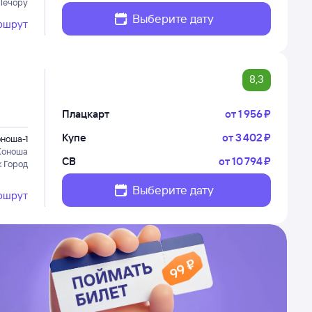
Печору
Выберите дату
ршрут
8,3
Плацкарт
от
1 ⁠956 ⁠₽
Купе
от
3 ⁠402 ⁠₽
ноша-1
Коноша
СВ
от
10 ⁠794 ⁠₽
к Город
Выберите дату
ршрут