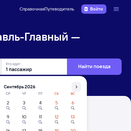
Справочная
Путеводитель
Войти
авль-Главный —
Кто едет
Найти поезда
Сентябрь 2026
СР
ЧТ
ПТ
СБ
ВС
2
3
4
5
6
оноша-1
9
10
11
12
13
. Цены за 1 пассажира
16
17
18
19
20