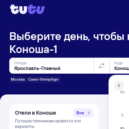
Выберите день, чтобы
Коноша-1
Откуда
Куда
Москва
Санкт-Петербург
Санкт-Пе
ПН
Распи
Отели в Коноше
Все
3
Путешественникам нравятся эти
Расписа
варианты
Открыта про
10