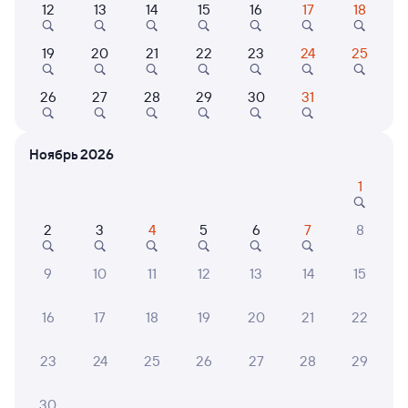
12
13
14
15
16
17
18
Найдём билет на поезд за вас
Даже если сейчас нет мест
19
20
21
22
23
24
25
Искать билеты
26
27
28
29
30
31
Отели в Дербенте
Все
Ноябрь 2026
Путешественникам нравятся эти варианты
1
2
3
4
5
6
7
8
8,6
9,4
9
10
11
12
13
14
15
Отель
Отель
Отель
16
17
18
19
20
21
22
"Южный берег"
Отель SeaZone
Гост
23
24
25
26
27
28
29
7 ⁠900 ⁠₽
4 ⁠300 ⁠₽
1 ⁠800
30