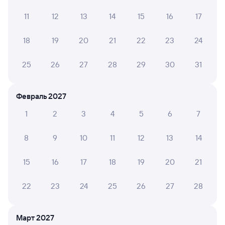
замечательный )
11
12
13
14
15
16
17
18
19
20
21
22
23
24
Saida И.
10
31 июля 2026 • Поезд 085В
25
26
27
28
29
30
31
Фото не сделала, но поезд был чистый , душ , вода ,
бумага . Вежливые кондукторы Сапият и Залина )
спасибо за отзывчивость ! Некоторые пассажиры
Февраль 2027
вели себя неадекватно. Спасибо за новые вагоны )
1
2
3
4
5
6
7
Олеся Р.
8
9
10
11
12
13
14
6
30 июля 2026 • Поезд 085В
15
16
17
18
19
20
21
Вагон старый, но персонал старается.
22
23
24
25
26
27
28
ЕЛЕНА С.
10
27 июля 2026 • Поезд 085В
Март 2027