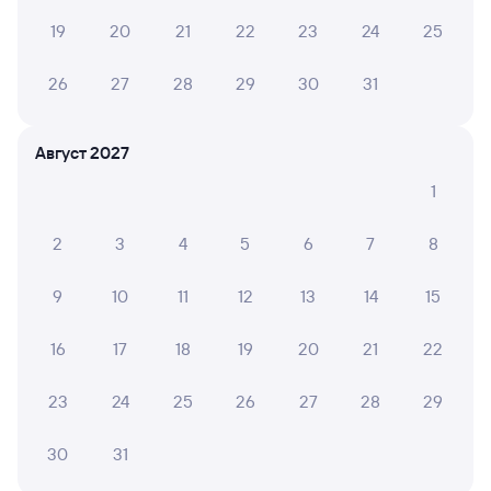
Способы оплаты
Правила работы сервиса
19
20
21
22
23
24
25
А ещё здесь можно найти
26
27
28
29
30
31
Обратные билеты из Рязани-2 в Дербент
Отели Дербента
Август 2027
1
Другие авиарейсы из Рязани
Купить билеты на поезд в Дербент
2
3
4
5
6
7
8
Вокзал Рязань-2
9
10
11
12
13
14
15
16
17
18
19
20
21
22
23
24
25
26
27
28
29
30
31