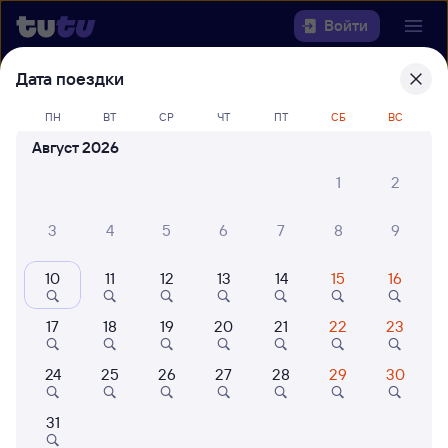
Войти
Дата поездки
Выберите день, чтобы найти
ж/д
билеты Рязань-2 — Дербент
ПН
ВТ
СР
ЧТ
ПТ
СБ
ВС
Август 2026
Откуда
1
2
Куда
3
4
5
6
7
8
9
Когда
10
11
12
13
14
15
16
Кто едет
17
18
19
20
21
22
23
24
25
26
27
28
29
30
Найти поезда
31