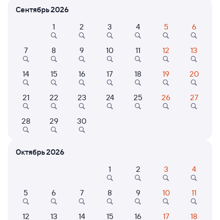
Расписание поездов Рязань-2 — Чикшино
Сентябрь 2026
1
2
3
4
5
6
7
8
9
10
11
12
13
14
15
16
17
18
19
20
21
22
23
24
25
26
27
Нет рейсов по этому маршруту
Измените место отправления или прибытия, либо
28
29
30
посмотрите другой транспорт
Октябрь 2026
1
2
3
4
6 причин купить ж/д билеты
Онлайн-покупка за 4 минуты
5
6
7
8
9
10
11
Онлайн-возврат билетов без очереди в кассу
12
13
14
15
16
17
18