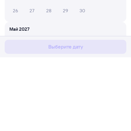
26
27
28
29
30
Мы используем cookies для более удобной работы
с сайтом.
Подробнее
Май 2027
1
2
Соглашаюсь
Выберите дату
3
4
5
6
7
8
9
10
11
12
13
14
15
16
17
18
19
20
21
22
23
Расписание поездов
Ж/д билеты Рязань-2 → Чикшино
24
25
26
27
28
29
30
Путешественникам
31
Партнёрам
Июнь 2027