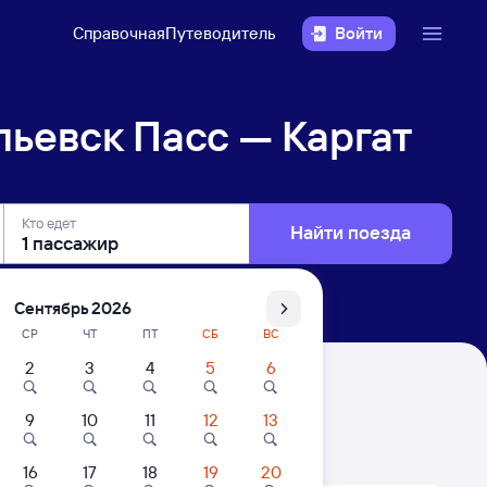
Справочная
Путеводитель
Войти
ьевск Пасс — Каргат
Кто едет
Найти поезда
Сентябрь 2026
СР
ЧТ
ПТ
СБ
ВС
2
3
4
5
6
гат
9
10
11
12
13
. Цены за 1 пассажира
16
17
18
19
20