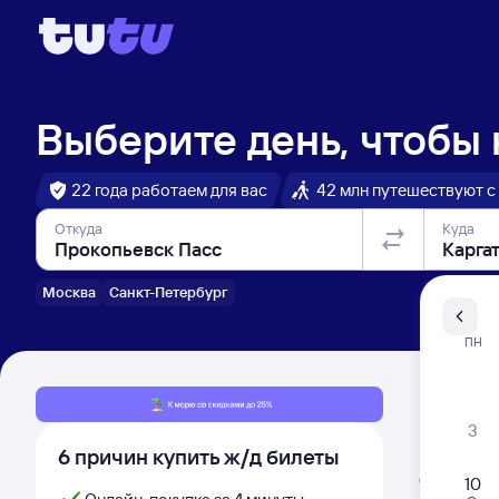
Выберите день, чтобы
22 года работаем для вас
42 млн путешествуют с
Откуда
Куда
Москва
Санкт-Петербург
Санкт-Пе
ПН
Распи
3
6 причин купить ж/д билеты
Расписа
Открыта про
10
Самый