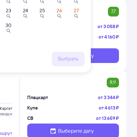
23
24
25
26
27
7,7
30
Плацкарт
от
3 ⁠058 ⁠₽
Купе
от
4 ⁠160 ⁠₽
Каргат
анскую
Выберите дату
ршрут
Выбрать
8,9
Плацкарт
от
3 ⁠344 ⁠₽
Купе
от
4 ⁠613 ⁠₽
Каргат
оводск
СВ
от
13 ⁠659 ⁠₽
Выберите дату
ршрут