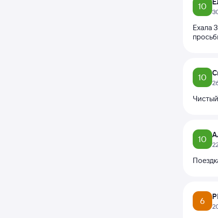
Е
10
3
Ехала 3
просьб
С
10
2
Чистый
А
10
2
Поездк
Р
6
2