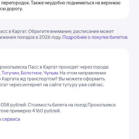
а перегородок. Также неудобно подниматься на верхнюю
всю дорогу.
сс в Каргат. Обратите внимание, расписание может
вижения поездов в 2026 году.
Подробнее о покупке билетов
рокопьевска Пасс в Каргат проходят через города:
,
Тогучин
,
Болотное
,
Чулым
.
На этом направлении
 до Каргата жд транспортом? Вы можете оформить
т через интернет на сайте туту.ру уже сейчас.
 058 рублей.
Стоимость билета на поезд Прокопьевск
гоне примерно 4 160 рублей.
ы сервиса