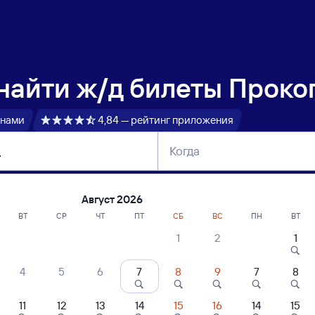
 найти
ж/д билеты Прокоп
 нами
4,84 — рейтинг приложения
Когда
тербург
Москва
Сегодня
Завтра
Август 2026
ВТ
СР
ЧТ
ПТ
СБ
ВС
ПН
ВТ
1
2
1
сание поездов Прокопьевск Пасс — Кар
4
5
6
7
8
9
7
8
ние поездов Каргат — Прокопьевск Пасс
дажа билетов на 4 ноября. Отправление и прибытие по местному времени
11
12
13
14
15
16
14
15
 быстрый