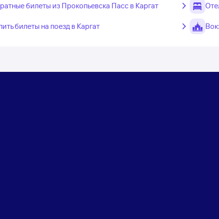
ратные билеты из Прокопьевска Пасс в Каргат
Оте
пить билеты на поезд в Каргат
Вок