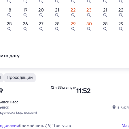
18
19
20
21
22
23
21
22
Проходящий
9 ч 46 м в пути
48
08:34
25
26
27
28
29
30
28
29
ьевск Пасс
ьевск
в Москву Каз
кузнецка (ж/д вокзал)
ледования
ближайшие: 8, 10, 12 августа
Ма
ите дату
Н
Проходящий
12 ч 33 м в пути
9
11:52
ьевск Пасс
ьевск
в Кисл
кузнецка (ж/д вокзал)
ледования
ближайшие: 7, 9, 11 августа
Ма