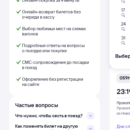
Онлайн-покупка за 4 минуты
17
117Н
Онлайн-возврат билетов без
очереди в кассу
22:
24
Выбор любимых мест на схемах
вагонов
Прокоп
31
Прокоп
Подробные ответы на вопросы
из Ново
о поездке или покупке
Дни с
Выбер
СМС-сопровождение до посадки
в поезд
059
Оформление без регистрации
на сайте
23:1
Прокоп
Частые вопросы
Прокоп
из Ново
Что нужно, чтобы сесть в поезд?
Как поменять билет на другую
Дни с