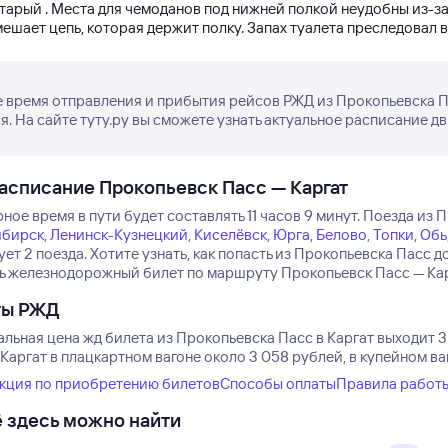
старый . Места для чемоданов под нижней полкой неудобны из-з
мешает цепь, которая держит полку. Запах туалета преследовал 
 время отправления и прибытия рейсов РЖД из Прокопьевска Па
я. На сайте туту.ру вы сможете узнать актуальное расписание д
асписание Прокопьевск Пасс — Каргат
ое время в пути будет составлять 11 часов 9 минут.
Поезда из П
ибирск
,
Ленинск-Кузнецкий
,
Киселёвск
,
Юрга
,
Белово
,
Топки
,
Обь
ет 2 поезда.
Хотите узнать, как попасть из Прокопьевска Пасс
ть железнодорожный билет по маршруту Прокопьевск Пасс — Карга
ты РЖД
льная цена жд билета из Прокопьевска Пасс в Каргат выходит 3
Каргат в плацкартном вагоне около 3 058 рублей, в купейном ва
кция по приобретению билетов
Способы оплаты
Правила работ
 здесь можно найти