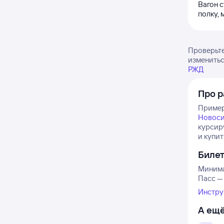
Вагон 
полку, 
Проверьте
изменитьс
РЖД
Про р
Примерн
Новос
курсиру
и купи
Биле
Минима
Пасс — 
Инстру
А ещё