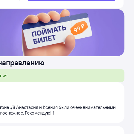
 направлению
ения
агоне √8 Анастасия и Ксения были очень внимательными
белоснежное. Рекомендую!!!