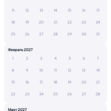
20:42
11:46
11
12
13
14
15
16
17
Пермь-2
Коротчаево
Пермь
в Новый Уренгой
из Москвы Ярославской
18
19
20
21
22
23
24
Дни следования
ближайшие: 7, 9, 11 августа
Маршрут
25
26
27
28
29
30
31
Плацкарт
Купе
от
5 ⁠437 ⁠₽
от
6 ⁠588 ⁠₽
Февраль 2027
Выберите дату
1
2
3
4
5
6
7
8
9
10
11
12
13
14
Найдём билет на поезд за вас
Даже если сейчас нет мест
15
16
17
18
19
20
21
Искать билеты
22
23
24
25
26
27
28
Отзывы пассажиров Туту о поездах
по этому направлению
Март 2027