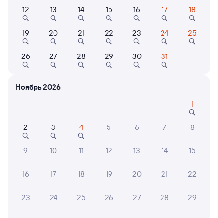
12
13
14
15
16
17
18
412Е
Проходящий
19
20
21
22
23
24
25
1 д 18 ч 51 м в пути
20:26
15:17
26
27
28
29
30
31
Пермь-2
Коротчаево
Пермь
в Новый Уренгой
Ноябрь 2026
Дни следования
Маршрут
1
ближайшие: 13, 15, 17 сентября
2
3
4
5
6
7
8
Плацкарт
Купе
от
5 ⁠015 ⁠₽
от
7 ⁠919 ⁠₽
9
10
11
12
13
14
15
Выберите дату
16
17
18
19
20
21
22
112Е
Проходящий
6,4
23
24
25
26
27
28
29
1 д 15 ч 28 м в пути
20:26
11:54