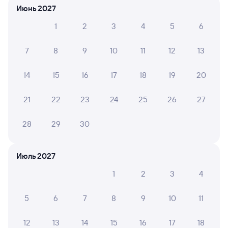
Июнь 2027
Очень не понравился вагон-бистро. Цены
ресторанные, а сервис ниже среднего.
1
2
3
4
5
6
7
8
9
10
11
12
13
6 причин купить ж/д билеты
14
15
16
17
18
19
20
Онлайн-покупка за 4 минуты
21
22
23
24
25
26
27
Онлайн-возврат билетов без очереди в кассу
28
29
30
Выбор любимых мест на схемах вагонов
Подробные ответы на вопросы о поездке или
Июль 2027
покупке
1
2
3
4
СМС-сопровождение до посадки в поезд
5
6
7
8
9
10
11
Оформление без регистрации на сайте
12
13
14
15
16
17
18