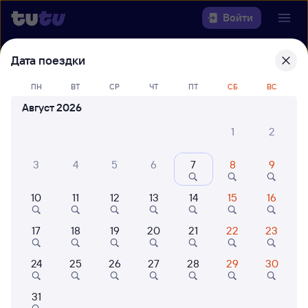
Войти
Дата поездки
Выберите день, чтобы найти
ж/д
билеты Пермь-2 — Коротчаево
ПН
ВТ
СР
ЧТ
ПТ
СБ
ВС
Август 2026
22 года работаем для вас
42 млн путешествуют с на
Откуда
1
2
Куда
3
4
5
6
7
8
9
10
11
12
13
14
15
16
Когда
17
18
19
20
21
22
23
Кто едет
24
25
26
27
28
29
30
Найти поезда
31