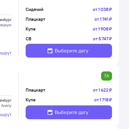
Сидячий
от
1 ⁠038 ⁠₽
Плацкарт
от
1 ⁠741 ⁠₽
енбург
лецкую
Купе
от
1 ⁠908 ⁠₽
СВ
от
5 ⁠747 ⁠₽
Выберите дату
ршрут
7,6
Плацкарт
от
1 ⁠622 ⁠₽
Купе
от
1 ⁠718 ⁠₽
енбург
в Анапу
Выберите дату
ршрут