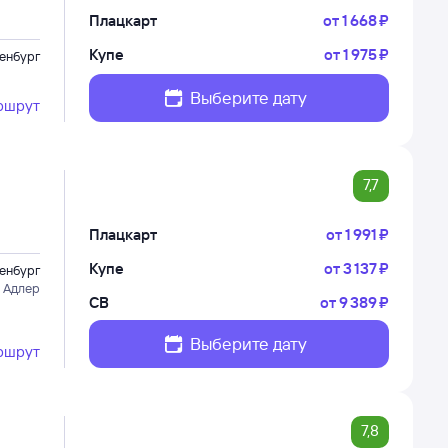
Плацкарт
от
1 ⁠668 ⁠₽
Купе
от
1 ⁠975 ⁠₽
енбург
Выберите дату
ршрут
7,7
Плацкарт
от
1 ⁠991 ⁠₽
Купе
от
3 ⁠137 ⁠₽
енбург
 Адлер
СВ
от
9 ⁠389 ⁠₽
Выберите дату
ршрут
7,8