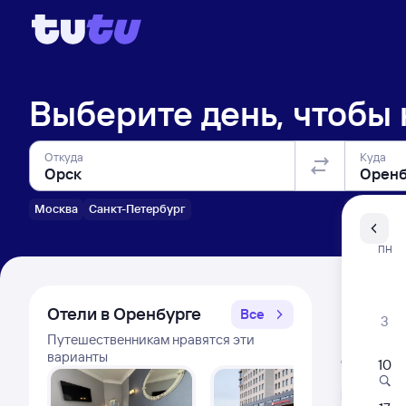
Выберите день, чтобы
Откуда
Куда
Москва
Санкт-Петербург
Санкт-Пе
ПН
Распи
Отели в Оренбурге
Все
3
Путешественникам нравятся эти
Расписа
варианты
Открыта про
10
Л