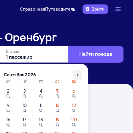
Справочная
Путеводитель
Войти
— Оренбург
Кто едет
Найти поезда
Сентябрь 2026
СР
ЧТ
ПТ
СБ
ВС
2
3
4
5
6
9
10
11
12
13
. Цены за 1 пассажира
16
17
18
19
20