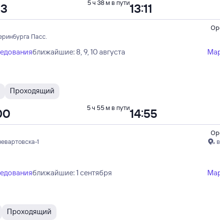
5 ч 38 м в пути
33
13:11
Ор
еринбурга Пасс.
ледования
ближайшие: 8, 9, 10 августа
Ма
Проходящий
5 ч 55 м в пути
00
14:55
Ор
невартовска-1
в
ледования
ближайшие: 1 сентября
Ма
Проходящий