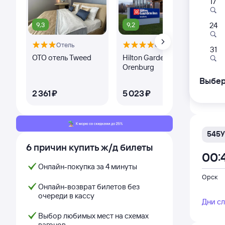
17
9,3
9,2
24
249
Отель
Отель
00:
31
ОТО отель Tweed
Hilton Garden Inn
Биз
Orenburg
Орск
из Ново
Выбер
Ке
2 ⁠361 ⁠₽
5 ⁠023 ⁠₽
4 ⁠
Дни с
545У
6 причин купить ж/д билеты
00:
Онлайн-покупка за 4 минуты
Орск
Онлайн-возврат билетов без
очереди в кассу
Дни с
Выбор любимых мест на схемах
вагонов