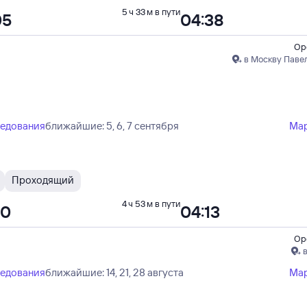
5 ч 33 м в пути
05
04:38
Ор
в Москву Паве
ледования
ближайшие: 5, 6, 7 сентября
Ма
Проходящий
4 ч 53 м в пути
20
04:13
Ор
ледования
ближайшие: 14, 21, 28 августа
Ма