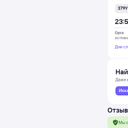
379У
23:
Орск
из Ново
Дни с
Най
Даже 
Иск
Отзыв
Мы о