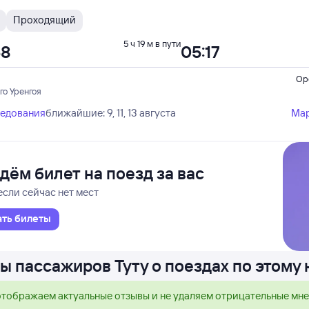
Проходящий
5 ч 19 м в пути
58
05:17
Ор
го Уренгоя
ледования
ближайшие: 9, 11, 13 августа
Ма
дём билет на поезд за вас
если сейчас нет мест
ать билеты
ы пассажиров Туту о поездах по этому
тображаем актуальные отзывы и не удаляем отрицательные мн