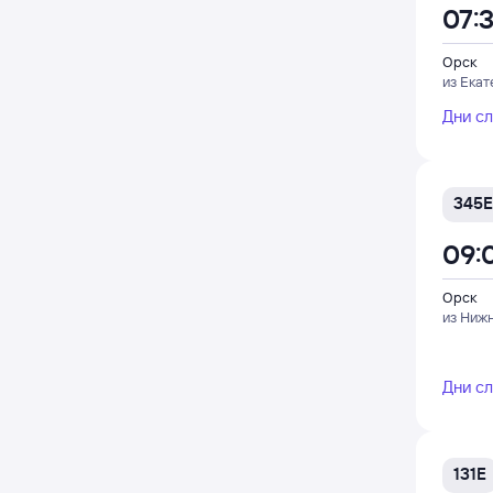
07:
Орск
из Екат
Дни с
345Е
09:
Орск
из Ниж
Дни с
131Е