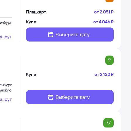
Плацкарт
от
2 ⁠051 ⁠₽
Купе
от
4 ⁠046 ⁠₽
енбург
Выберите дату
ршрут
9
Купе
от
2 ⁠132 ⁠₽
енбург
анскую
Выберите дату
ршрут
7,7