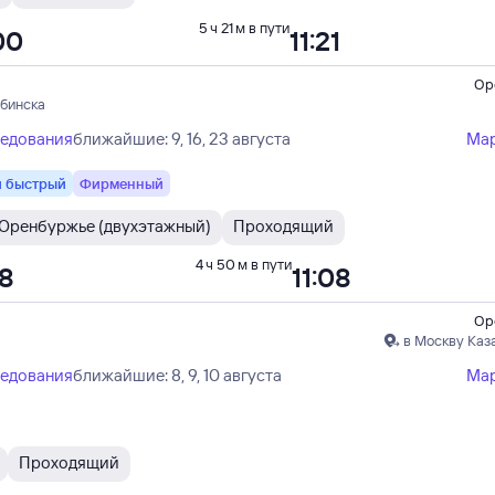
5 ч 21 м в пути
00
11:21
Ор
ябинска
ледования
ближайшие: 9, 16, 23 августа
Ма
 быстрый
Фирменный
Оренбуржье (двухэтажный)
Проходящий
4 ч 50 м в пути
18
11:08
Ор
в Москву Каз
ледования
ближайшие: 8, 9, 10 августа
Ма
Проходящий