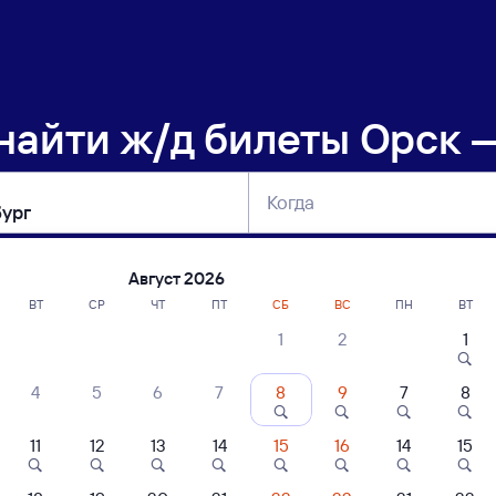
 найти
ж/д билеты Орск 
Когда
тербург
Москва
Сегодня
Завтра
Август 2026
ВТ
СР
ЧТ
ПТ
СБ
ВС
ПН
ВТ
1
2
1
сание поездов Орск — Оренбург
4
5
6
7
8
9
7
8
ние поездов Оренбург — Орск
дажа билетов на 5 ноября. Отправление и прибытие по местному времени
11
12
13
14
15
16
14
15
Тип вагона
юбой