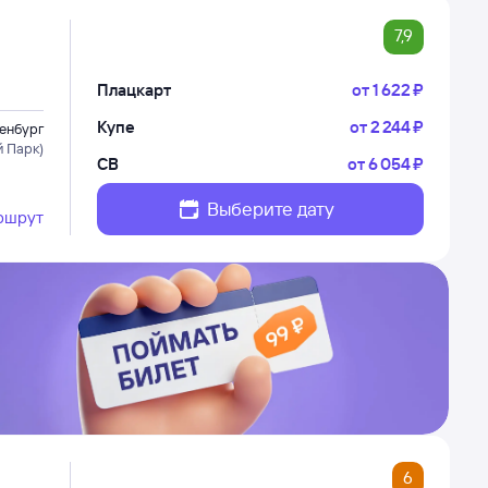
7,9
Плацкарт
от
1 ⁠622 ⁠₽
Купе
от
2 ⁠244 ⁠₽
енбург
 Парк)
СВ
от
6 ⁠054 ⁠₽
Выберите дату
ршрут
6