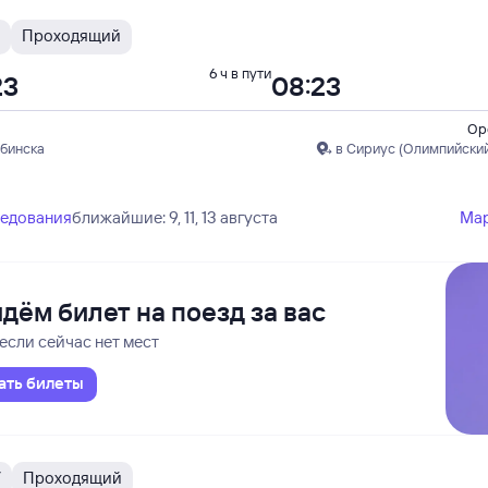
Проходящий
6 ч в пути
23
08:23
Ор
ябинска
в Сириус (Олимпийский
ледования
ближайшие: 9, 11, 13 августа
Ма
дём билет на поезд за вас
если сейчас нет мест
ать билеты
У
Проходящий