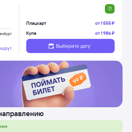
7,1
Плацкарт
от
1 ⁠555 ⁠₽
Купе
от
1 ⁠986 ⁠₽
енбург
Выберите дату
ршрут
 направлению
ения