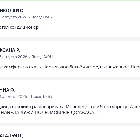
ИКОЛАЙ С.
5 августа 2026 • Поезд 363У
отал кондиционер
КСАНА Р.
5 августа 2026 • Поезд 249Н
де комфортно ехать. Постельное бельё чистое, выглаженное. Пе
ННА Ф.
4 августа 2026 • Поезд 545У
ница вежливо разговаривала Молодец.Спасибо за дорогу . А же
ь НАВЕЛА ЛУЖИ ПОЛЫ МОКРЫЕ ДО УЖАСА....
АТАЛЬЯ Щ.