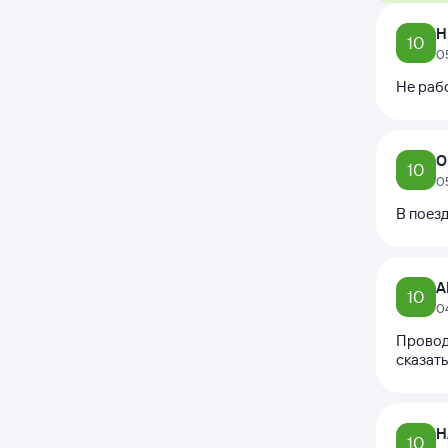
Н
10
0
Не раб
О
10
0
В поез
А
10
0
Провод
сказат
Н
10