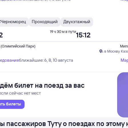
С
Черноморец
Проходящий
Двухэтажный
19 ч 30 м в пути
2
15:12
 (Олимпийский Парк)
Мил
в Москву Каз
ледования
ближайшие: 6, 8, 10 августа
Ма
дём билет на поезд за вас
если сейчас нет мест
ать билеты
ы пассажиров Туту о поездах по этому