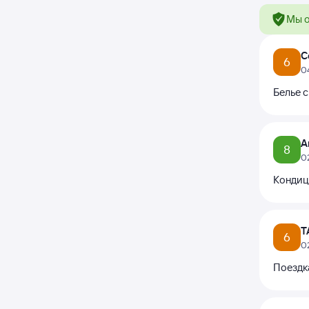
Мы о
С
6
0
Белье с
А
8
0
Кондиц
Т
6
0
Поездк