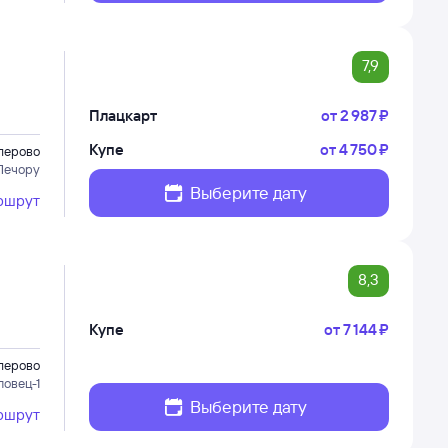
7,9
Плацкарт
от
2 ⁠987 ⁠₽
Купе
от
4 ⁠750 ⁠₽
лерово
Печору
Выберите дату
ршрут
8,3
Купе
от
7 ⁠144 ⁠₽
лерово
повец-1
Выберите дату
ршрут