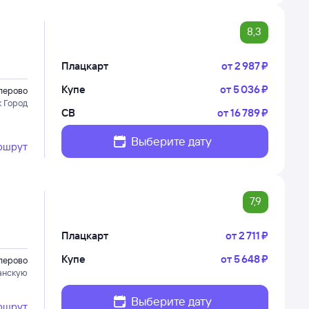
8,3
Плацкарт
от
2 ⁠987 ⁠₽
Купе
от
5 ⁠036 ⁠₽
лерово
к Город
СВ
от
16 ⁠789 ⁠₽
Выберите дату
ршрут
7,9
Плацкарт
от
2 ⁠711 ⁠₽
Купе
от
5 ⁠648 ⁠₽
лерово
анскую
Выберите дату
ршрут