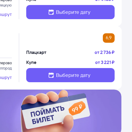
лецкую
Выберите дату
ршрут
6,9
Плацкарт
от
2 ⁠736 ⁠₽
Купе
от
3 ⁠221 ⁠₽
лерово
елгород
Выберите дату
ршрут