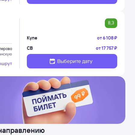
8,3
Купе
от
6 ⁠108 ⁠₽
СВ
от
17 ⁠757 ⁠₽
лерово
анскую
Выберите дату
ршрут
 направлению