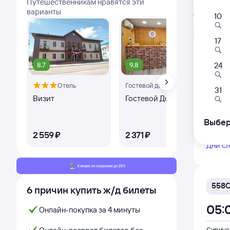
Путешественникам нравятся эти
Расписа
варианты
Открыта про
10
Л
17
8,7
9,8
24
480
Отель
Гостевой дом
Оте
01:
31
Визит
Гостевой Дом Zhara
Си
Сириус
Сириус
Выбер
Ке
из Сух
2 ⁠559 ⁠₽
2 ⁠371 ⁠₽
4 ⁠
Дни с
558
6 причин купить ж/д билеты
05:
Онлайн-покупка за 4 минуты
Сириус