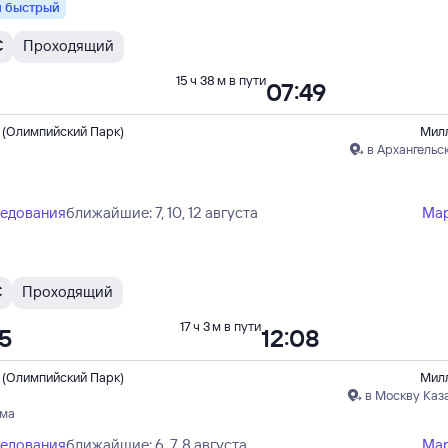
 быстрый
С
Проходящий
15 ч 38 м в пути
07:49
 (Олимпийский Парк)
Мил
в Архангельс
ледования
ближайшие: 7, 10, 12 августа
Ма
С
Проходящий
17 ч 3 м в пути
05
12:08
 (Олимпийский Парк)
Мил
в Москву Каз
ума
ледования
ближайшие: 6, 7, 8 августа
Ма