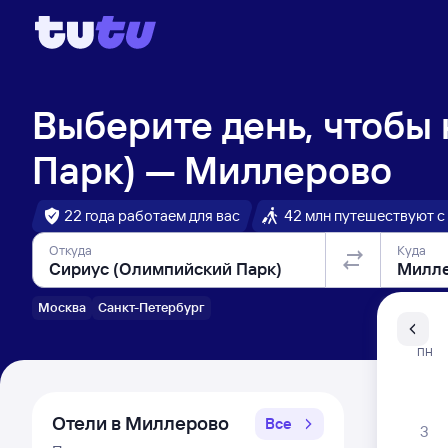
Выберите день, чтобы
Парк) — Миллерово
22 года работаем для вас
42 млн путешествуют с
Откуда
Куда
Москва
Санкт-Петербург
Санкт-Пе
ПН
Распи
Отели в Миллерово
Все
3