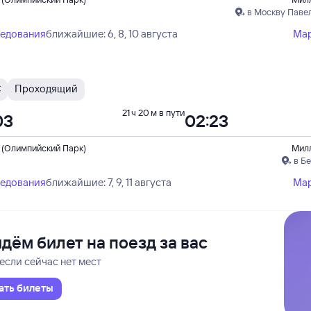
в Москву Паве
ледования
ближайшие: 6, 8, 10 августа
Ма
С
Проходящий
21 ч 20 м в пути
03
02:23
 (Олимпийский Парк)
Мил
в Б
ледования
ближайшие: 7, 9, 11 августа
Ма
дём билет на поезд за вас
если сейчас нет мест
ать билеты