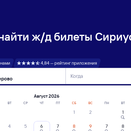
 найти
ж/д билеты Сириу
 нами
4,84 — рейтинг приложения
Когда
тербург
Москва
Сегодня
Завтра
Август 2026
ВТ
СР
ЧТ
ПТ
СБ
ВС
ПН
ВТ
1
2
1
сание поездов Сириус (Олимпийский 
4
5
6
7
8
9
7
8