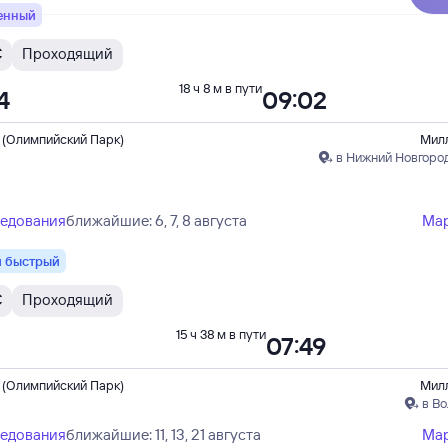
енный
С
Проходящий
18 ч 8 м в пути
4
09:02
 (Олимпийский Парк)
Мил
в Нижний Новгоро
ледования
ближайшие: 6, 7, 8 августа
Ма
 быстрый
С
Проходящий
15 ч 38 м в пути
07:49
 (Олимпийский Парк)
Мил
в Во
ледования
ближайшие: 11, 13, 21 августа
Ма