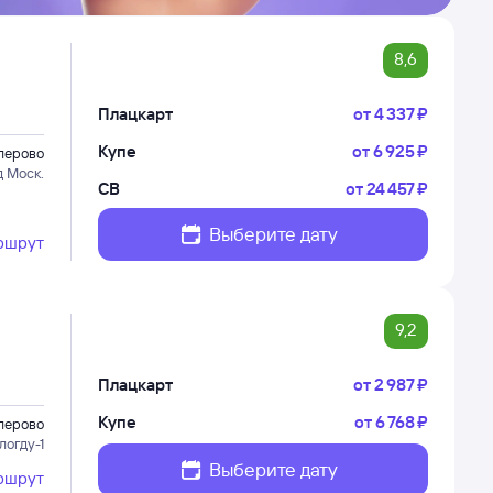
8,6
Плацкарт
от
4 ⁠337 ⁠₽
Купе
от
6 ⁠925 ⁠₽
лерово
д Моск.
СВ
от
24 ⁠457 ⁠₽
Выберите дату
ршрут
9,2
Плацкарт
от
2 ⁠987 ⁠₽
Купе
от
6 ⁠768 ⁠₽
лерово
логду-1
Выберите дату
ршрут