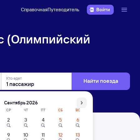
Справочная
Путеводитель
Войти
с (Олимпийский
Кто едет
Найти поезда
Сентябрь 2026
СР
ЧТ
ПТ
СБ
ВС
2
3
4
5
6
Парк) — Миллерово
9
10
11
12
13