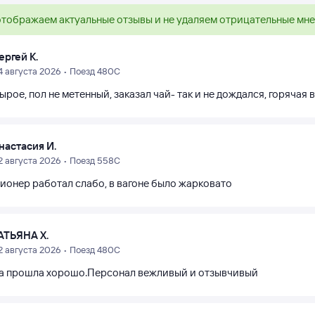
тображаем актуальные отзывы и не удаляем отрицательные мн
ергей К.
4 августа 2026 • Поезд 480С
ырое, пол не метенный, заказал чай- так и не дождался, горячая в
настасия И.
2 августа 2026 • Поезд 558С
ионер работал слабо, в вагоне было жарковато
АТЬЯНА Х.
2 августа 2026 • Поезд 480С
а прошла хорошо.Персонал вежливый и отзывчивый