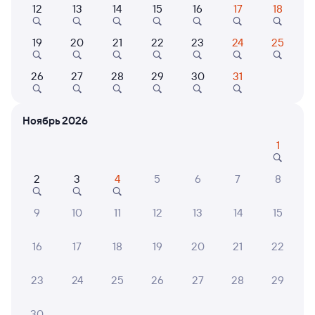
Выберите дату
12
13
14
15
16
17
18
19
20
21
22
23
24
25
Найдём билет на поезд за вас
Даже если сейчас нет мест
26
27
28
29
30
31
Искать билеты
Ноябрь 2026
1
Отели в Пыть-Яхе
Все
Путешественникам нравятся эти варианты
2
3
4
5
6
7
8
9
10
11
12
13
14
15
7,4
8,6
16
17
18
19
20
21
22
Отель
Отель
Отель
23
24
25
26
27
28
29
Отель Ziko
Релакс
Зико
30