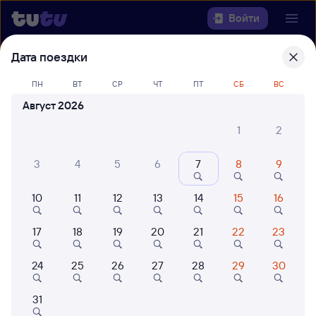
Войти
Дата поездки
Выберите день, чтобы найти
ж/д
билеты Новосибирск-Главный —
ПН
ВТ
СР
ЧТ
ПТ
СБ
ВС
Пыть-Ях
Август 2026
1
2
Откуда
3
4
5
6
7
8
9
Куда
10
11
12
13
14
15
16
Когда
17
18
19
20
21
22
23
Кто едет
24
25
26
27
28
29
30
Найти поезда
31