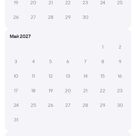
19
20
21
22
23
24
25
Оформление без регистрации на сайте
26
27
28
29
30
Частые вопросы
Май 2027
Что нужно, чтобы сесть в поезд?
1
2
Как поменять билет на другую дату или
на другой поезд?
3
4
5
6
7
8
9
Как вернуть билет?
10
11
12
13
14
15
16
Что делать, если ошибся при вводе данных
пассажира?
17
18
19
20
21
22
23
Как перевезти животное в поезде?
24
25
26
27
28
29
30
Как получить отчетные документы для
бухгалтерии?
31
Что делать, если оплата не проходит?