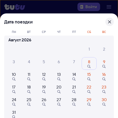
Войти
Дата поездки
Выберите день, чтобы найти
ж/д
билеты Новосибирск-Главный —
ПН
ВТ
СР
ЧТ
ПТ
СБ
ВС
Куанда
Август 2026
1
2
Откуда
3
4
5
6
7
8
9
Куда
10
11
12
13
14
15
16
Когда
17
18
19
20
21
22
23
Кто едет
24
25
26
27
28
29
30
Найти поезда
31