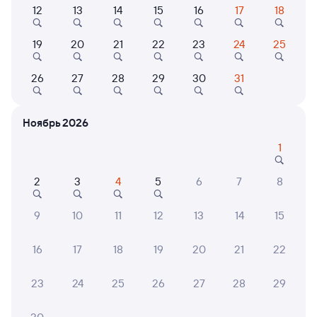
Выберите дату
12
13
14
15
16
17
18
Самый быстрый
19
20
21
22
23
24
25
112Н
Проходящий
7
26
27
28
29
30
31
2 д 2 ч 26 м в пути
04:10
08:36
Новосибирск-Главный
Куанда
Ноябрь 2026
Новосибирск
в Тынду
1
Дни следования
ближайшие: 9, 11, 13 августа
Маршрут
2
3
4
5
6
7
8
Плацкарт
Купе
от
7 ⁠372 ⁠₽
от
10 ⁠065 ⁠₽
9
10
11
12
13
14
15
Выберите дату
16
17
18
19
20
21
22
235С
Проходящий
7,4
23
24
25
26
27
28
29
2 д 6 ч 27 м в пути
05:05
13:32