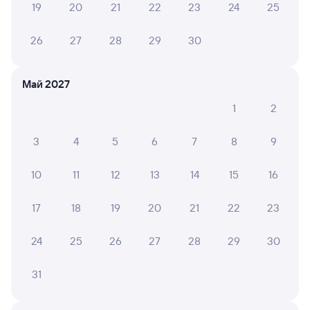
19
20
21
22
23
24
25
Онлайн-покупка за 4 минуты
26
27
28
29
30
Онлайн-возврат билетов без очереди в кассу
Выбор любимых мест на схемах вагонов
Май 2027
Подробные ответы на вопросы о поездке или
1
2
покупке
3
4
5
6
7
8
9
СМС-сопровождение до посадки в поезд
Оформление без регистрации на сайте
10
11
12
13
14
15
16
17
18
19
20
21
22
23
Частые вопросы
24
25
26
27
28
29
30
Что нужно, чтобы сесть в поезд?
Как поменять билет на другую дату или
31
на другой поезд?
Как вернуть билет?