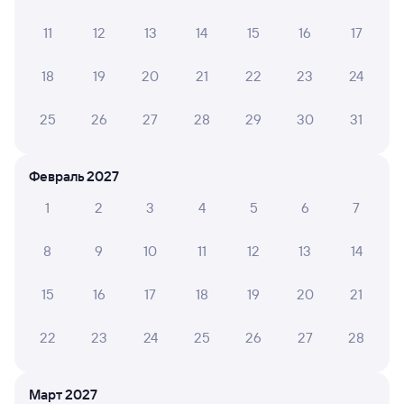
Мы отображаем актуальные отзывы и не удаляем
11
12
13
14
15
16
17
отрицательные мнения
18
19
20
21
22
23
24
НАТАЛЬЯ А.
10
31 июля 2026 • Поезд 097С
25
26
27
28
29
30
31
Поездка очень понравилась, в вагоне чисто, добрые и
отзывчивые сотрудники
Февраль 2027
1
2
3
4
5
6
7
ИРИНА К.
10
29 июля 2026 • Поезд 097С
8
9
10
11
12
13
14
Поездка прошла очень хорошо. Вагон 15, купе.
Проводники приветливые, в вагоне чисто.
15
16
17
18
19
20
21
22
23
24
25
26
27
28
Екатерина П.
10
29 июля 2026 • Поезд 097С
Март 2027
Вагон 6 - новый, чистый, вежливые девушки-