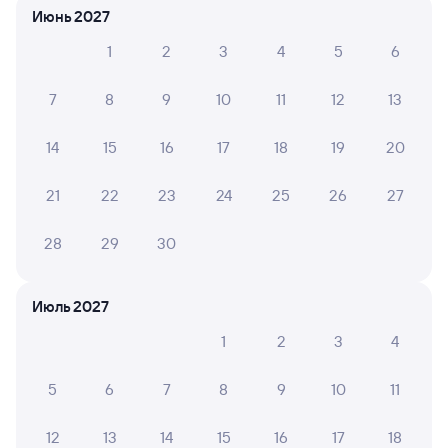
Июнь 2027
1
2
3
4
5
6
6 причин купить ж/д билеты
Онлайн-покупка за 4 минуты
7
8
9
10
11
12
13
Онлайн-возврат билетов без очереди в кассу
14
15
16
17
18
19
20
Выбор любимых мест на схемах вагонов
21
22
23
24
25
26
27
Подробные ответы на вопросы о поездке или
покупке
28
29
30
СМС-сопровождение до посадки в поезд
Июль 2027
Оформление без регистрации на сайте
1
2
3
4
Частые вопросы
5
6
7
8
9
10
11
Что нужно, чтобы сесть в поезд?
12
13
14
15
16
17
18