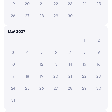
Лариса Б.
19
20
21
22
23
24
25
10
01 августа 2026 • Поезд 201Ы
26
27
28
29
30
Отличные проводники, полы моют постоянно
Май 2027
НАТАЛЬЯ А.
10
31 июля 2026 • Поезд 097Э
1
2
Поездка очень понравилась, в вагоне чисто, добрые и
3
4
5
6
7
8
9
отзывчивые сотрудники
10
11
12
13
14
15
16
ЕЛЕНА В.
10
17
18
19
20
21
22
23
30 июля 2026 • Поезд 059Н
Ехала 30 июля во 2 вагоне. Была проводник Оксана,
24
25
26
27
28
29
30
очень милая и приветливая девушка. Все подробно
обьяснила, на любые просьбы откликается
незамедлительно. Вагон и туалеты идеально чистые.
31
Очень понравилось!