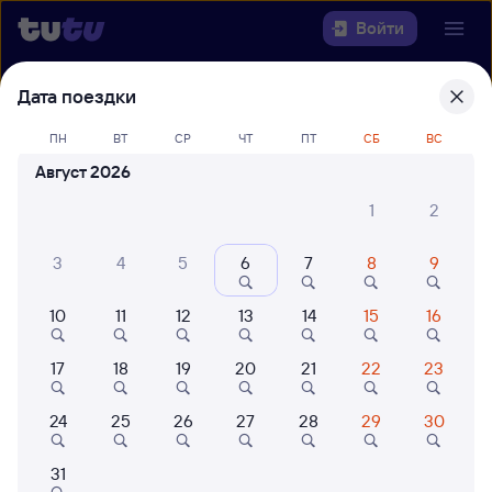
Войти
Дата поездки
Выберите день, чтобы найти
ж/д
билеты Новосибирск-Главный — Ея
ПН
ВТ
СР
ЧТ
ПТ
СБ
ВС
Август 2026
22 года работаем для вас
42 млн путешествуют с на
Откуда
1
2
Куда
3
4
5
6
7
8
9
10
11
12
13
14
15
16
Когда
17
18
19
20
21
22
23
Кто едет
24
25
26
27
28
29
30
Найти поезда
31