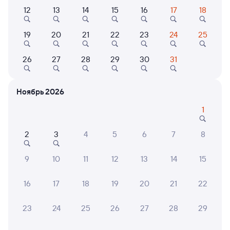
Выберите дату
12
13
14
15
16
17
18
Самый быстрый
19
20
21
22
23
24
25
205И
Проходящий
7,9
26
27
28
29
30
31
3 д 19 ч 18 м в пути
04:02
19:20
Новосибирск-Главный
Ея
Ноябрь 2026
Новосибирск
Новопокровская
из Иркутска Пасс.
в Анапу
1
Дни следования
ближайшие: 6, 10, 13 августа
Маршрут
2
3
4
5
6
7
8
Плацкарт
Купе
от
9 ⁠829 ⁠₽
от
10 ⁠603 ⁠₽
9
10
11
12
13
14
15
Выберите дату
16
17
18
19
20
21
22
23
24
25
26
27
28
29
059Н
Проходящий
8,9