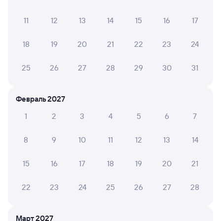
3 д 22 ч 37 м в пути
09:18
03:55
11
12
13
14
15
16
17
Новосибирск-Главный
Ея
Новосибирск
Новопокровская
18
19
20
21
22
23
24
из Тынды
в Кисловодск
25
26
27
28
29
30
31
Дни следования
ближайшие: 7, 9, 11 августа
Маршрут
Плацкарт
Купе
Февраль 2027
от
9 ⁠829 ⁠₽
от
12 ⁠076 ⁠₽
1
2
3
4
5
6
7
Выберите дату
8
9
10
11
12
13
14
Найдём билет на поезд за вас
15
16
17
18
19
20
21
Даже если сейчас нет мест
22
23
24
25
26
27
28
Искать билеты
Отзывы пассажиров Туту о поездах
Март 2027