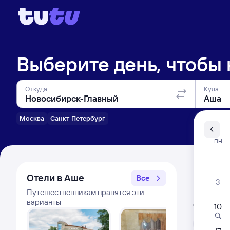
Выберите день, чтобы
Откуда
Куда
Москва
Санкт-Петербург
Санкт-Пе
ПН
Распи
Отели в Аше
Все
3
Путешественникам нравятся эти
Расписа
варианты
Открыта про
10
Л