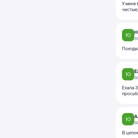
У меня
чистые
Н
10
3
Поездк
Е
10
3
Ехала 3
просьб
А
10
3
В целом