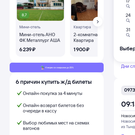
17
8,7
7,2
24
059
Мини-отель
Квартира
Кот
09:
31
Мини-отель АНО
2-комнатная
Од
ФК Металлург АША
Квартира
дом
Новоси
сад
Новоси
Выбер
6 ⁠239 ⁠₽
1 ⁠900 ⁠₽
2 ⁠
из Ново
Дни с
6 причин купить ж/д билеты
097
Онлайн-покупка за 4 минуты
09:
Онлайн-возврат билетов без
очереди в кассу
Новоси
Новоси
Выбор любимых мест на схемах
из Тын
вагонов