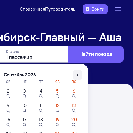
Справочная
Путеводитель
Войти
ибирск-Главный — Аша
Кто едет
Найти поезда
Сентябрь 2026
СР
ЧТ
ПТ
СБ
ВС
2
3
4
5
6
— Аша
9
10
11
12
13
. Цены за 1 пассажира
16
17
18
19
20