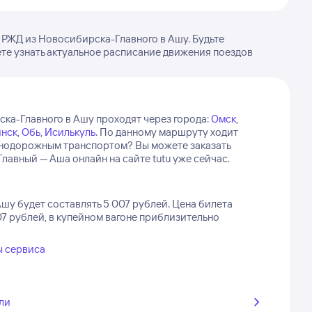
 РЖД из Новосибирска-Главного в Ашу. Будьте
ете узнать актуальное расписание движения поездов
ка-Главного в Ашу проходят через города:
Омск
,
нск
,
Обь
,
Исилькуль
.
По данному маршруту ходит
знодорожным транспортом? Вы можете заказать
вный — Аша онлайн на сайте tutu уже сейчас.
шу будет составлять 5 007 рублей.
Цена билета
7 рублей, в купейном вагоне приблизительно
ы сервиса
ли