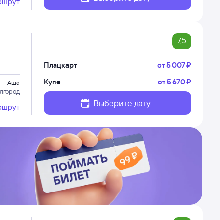
ршрут
7,5
Плацкарт
от
5 ⁠007 ⁠₽
Купе
от
5 ⁠670 ⁠₽
Аша
елгород
Выберите дату
ршрут