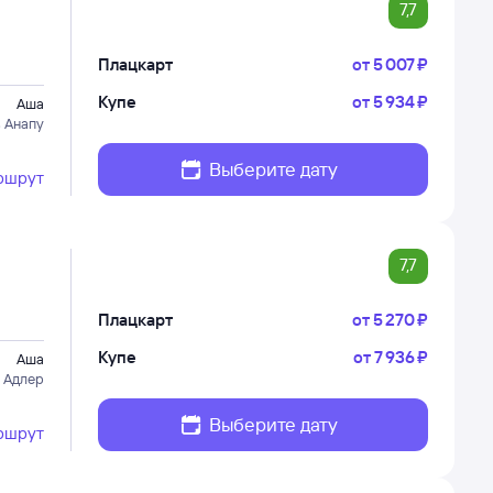
7,7
Плацкарт
от
5 ⁠007 ⁠₽
Купе
от
5 ⁠934 ⁠₽
Аша
в Анапу
Выберите дату
ршрут
7,7
Плацкарт
от
5 ⁠270 ⁠₽
Купе
от
7 ⁠936 ⁠₽
Аша
 Адлер
Выберите дату
ршрут