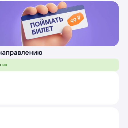
 направлению
ения