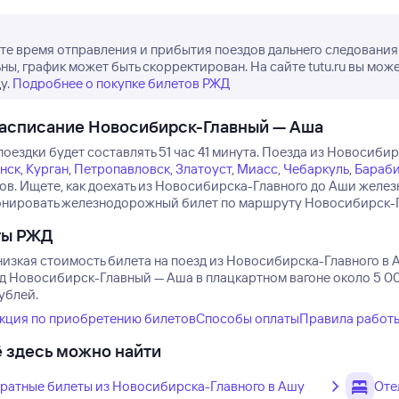
е время отправления и прибытия поездов дальнего следования
ны, график может быть скорректирован. На сайте tutu.ru вы мож
у.
Подробнее о покупке билетов РЖД
асписание Новосибирск-Главный — Аша
оездки будет составлять 51 час 41 минута.
Поезда из Новосибирс
нск
,
Курган
,
Петропавловск
,
Златоуст
,
Миасс
,
Чебаркуль
,
Бараби
ов.
Ищете, как доехать из Новосибирска-Главного до Аши желе
онировать железнодорожный билет по маршруту Новосибирск-Гла
ты РЖД
низкая стоимость билета на поезд из Новосибирска-Главного в А
зд Новосибирск-Главный — Аша в плацкартном вагоне около 5 00
ублей.
кция по приобретению билетов
Способы оплаты
Правила работ
 здесь можно найти
ратные билеты из Новосибирска-Главного в Ашу
Оте