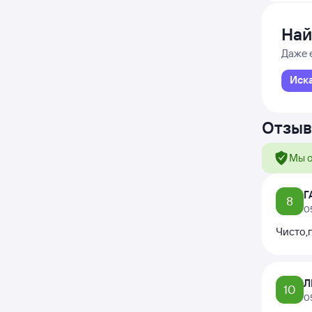
Най
Даже 
Иск
Отзыв
Мы о
Г
8
0
Чисто,
Л
10
0