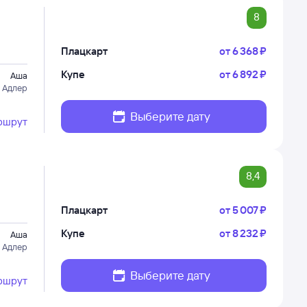
8
Плацкарт
от
6 ⁠368 ⁠₽
Купе
от
6 ⁠892 ⁠₽
Аша
 Адлер
Выберите дату
ршрут
8,4
Плацкарт
от
5 ⁠007 ⁠₽
Купе
от
8 ⁠232 ⁠₽
Аша
 Адлер
Выберите дату
ршрут