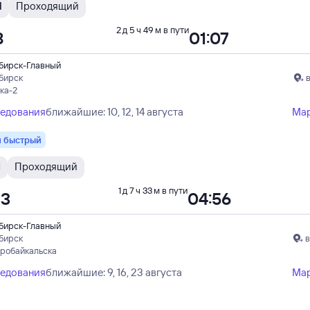
Н
Проходящий
2 д 5 ч 49 м в пути
8
01:07
бирск-Главный
бирск
ка-2
ледования
ближайшие: 10, 12, 14 августа
Ма
 быстрый
И
Проходящий
1 д 7 ч 33 м в пути
23
04:56
бирск-Главный
бирск
в
еробайкальска
ледования
ближайшие: 9, 16, 23 августа
Ма