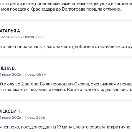
 был третий вагон,проводники замечательные девушки,в вагоне п
, моя поездка с Краснодара до Волгограда прошла отлично.
АТАЛЬЯ А.
1 июля 2026 • Поезд 097Э
а очень понравилась, в вагоне чисто, добрые и отзывчивые сотр
ЛЕНА В.
0 июля 2026 • Поезд 059Н
0 июля во 2 вагоне. Была проводник Оксана, очень милая и при
ы откликается незамедлительно. Вагон и туалеты идеально чисты
ЛЕКСЕЙ П.
0 июля 2026 • Поезд 269Ь
 неплохо, поезд опоздал на 19 минут, но это совсем не критично