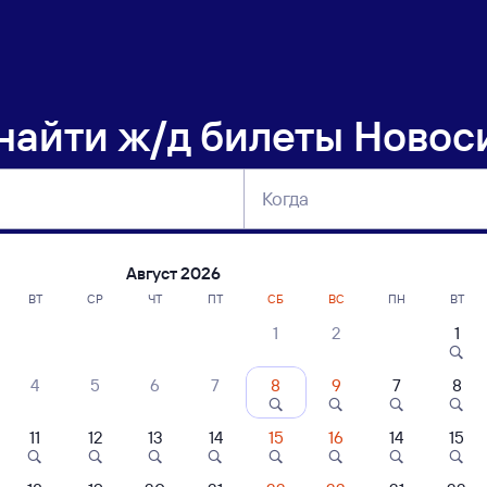
 найти
ж/д билеты Новос
Когда
тербург
Москва
Сегодня
Завтра
Август 2026
ВТ
СР
ЧТ
ПТ
СБ
ВС
ПН
ВТ
1
2
1
сание поездов Новосибирск-Главный 
4
5
6
7
8
9
7
8
ние поездов Аша — Новосибирск-Главный
дажа билетов на 6 ноября. Отправление и прибытие по местному времени
11
12
13
14
15
16
14
15
Тип вагона
юбой