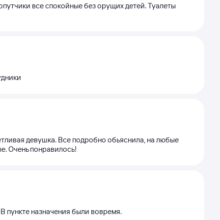
опутчики все спокойные без орущих детей. Туалеты
удники
ветливая девушка. Все подробно обьяснила, на любые
е. Очень понравилось!
. В пункте назначения были вовремя.