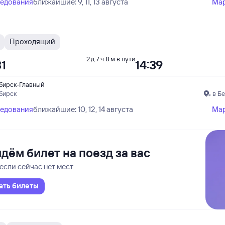
ледования
ближайшие: 9, 11, 13 августа
Ма
Проходящий
2 д 7 ч 8 м в пути
31
14:39
бирск-Главный
бирск
в Б
ледования
ближайшие: 10, 12, 14 августа
Ма
дём билет на поезд за вас
если сейчас нет мест
ать билеты