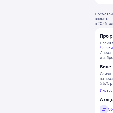
Посмотрит
вниматель
в 2026 год
Про р
Время п
Челяби
7 поезд
и забр
Биле
Самая 
на пое
5 670 р
Инстру
А ещё
Об