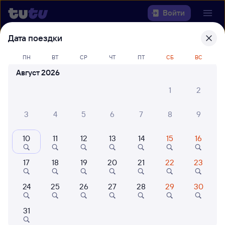
Войти
Дата поездки
Выберите день, чтобы найти
ж/д
ПН
ВТ
СР
ЧТ
ПТ
СБ
ВС
билеты Комсомольск-на-Амуре —
Август 2026
Верино
1
2
Откуда
3
4
5
6
7
8
9
Куда
10
11
12
13
14
15
16
Когда
17
18
19
20
21
22
23
Кто едет
24
25
26
27
28
29
30
Найти поезда
31