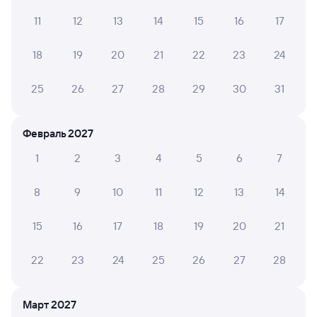
Читать полностью
11
12
13
14
15
16
17
18
19
20
21
22
23
24
ЕЛЕНА А.
4
24 июля 2026 • Поезд 351Й
25
26
27
28
29
30
31
Долго, жарко, старый, пыльный вагон
Февраль 2027
1
2
3
4
5
6
7
6 причин купить ж/д билеты
Онлайн-покупка за 4 минуты
8
9
10
11
12
13
14
Онлайн-возврат билетов без очереди в кассу
15
16
17
18
19
20
21
Выбор любимых мест на схемах вагонов
22
23
24
25
26
27
28
Подробные ответы на вопросы о поездке или
покупке
Март 2027