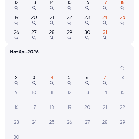
Выберите дату
12
13
14
15
16
17
18
19
20
21
22
23
24
25
Найдём билет на поезд за вас
Даже если сейчас нет мест
26
27
28
29
30
31
Искать билеты
Ноябрь 2026
Отзывы пассажиров Туту о поездах
1
по этому направлению
2
3
4
5
6
7
8
Мы отображаем актуальные отзывы и не удаляем
отрицательные мнения
9
10
11
12
13
14
15
Роман И.
2
16
17
18
19
20
21
22
30 июля 2026 • Поезд 351Й
Невозможное духота всю ночь истекал потом
23
24
25
26
27
28
29
30